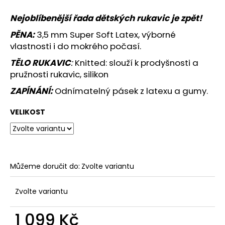
č
u
Nejoblíbenější řada dětských rukavic je zpět!
j
e
PĚNA:
3,5 mm Super Soft Latex, výborné
m
vlastnosti i do mokrého počasí.
e
TĚLO RUKAVIC
:
Knitted: slouží k prodyšnosti a
pružnosti rukavic, silikon
JFAM
ZAPÍNÁNÍ:
Odnímatelný pásek
z latexu a gumy.
MASSIVE
ROLL
2.0
VELIKOST
1
890
Kč
Můžeme doručit do:
Zvolte variantu
Zvolte variantu
1 099 Kč