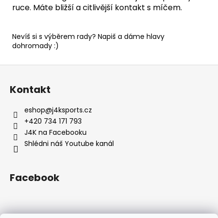
ruce. Máte bližší a citlivější kontakt s míčem.
Nevíš si s výběrem rady? Napiš a dáme hlavy
dohromady :)
Z
á
Kontakt
p
a
eshop
@
j4ksports.cz
t
+420 734 171 793
í
J4K na Facebooku
Shlédni náš Youtube kanál
Facebook
Instagram