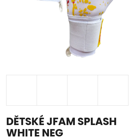
a
j
í
t
?
HLEDAT
D
o
p
DĚTSKÉ JFAM SPLASH
o
r
WHITE NEG
u