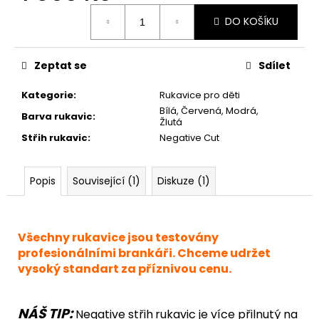
Měrná
DO KOŠÍKU
cena:
Zeptat se
Sdílet
Kategorie
:
Rukavice pro děti
Bílá, Červená, Modrá,
Barva rukavic
:
Žlutá
Střih rukavic
:
Negative Cut
Popis
Související (1)
Diskuze (1)
Všechny rukavice jsou testovány
profesionálními brankáři. Chceme udržet
vysoký standart za příznivou cenu.
NÁŠ TIP:
Negative střih
rukavic je více přilnutý na