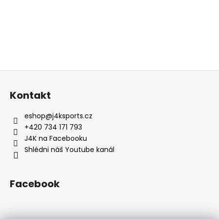
Z
á
Kontakt
p
a
eshop
@
j4ksports.cz
t
+420 734 171 793
í
J4K na Facebooku
Shlédni náš Youtube kanál
Facebook