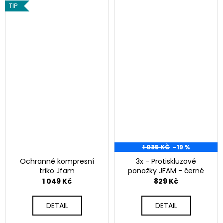
TIP
a
j
í
t
?
HLEDAT
1 035 KČ
–19 %
D
Ochranné kompresní
3x - Protiskluzové
o
triko Jfam
ponožky JFAM - černé
p
1 049 Kč
829 Kč
o
r
DETAIL
DETAIL
u