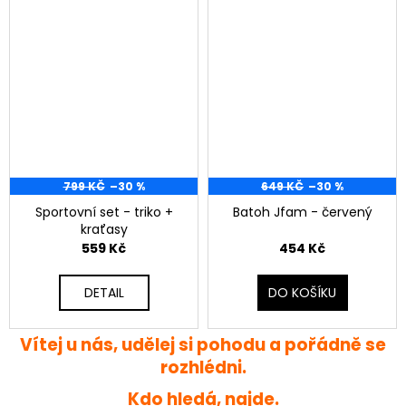
799 KČ
–30 %
649 KČ
–30 %
Sportovní set - triko +
Batoh Jfam - červený
kraťasy
559 Kč
454 Kč
DETAIL
DO KOŠÍKU
Vítej u nás, udělej si pohodu a pořádně se
rozhlédni.
Kdo hledá, najde.