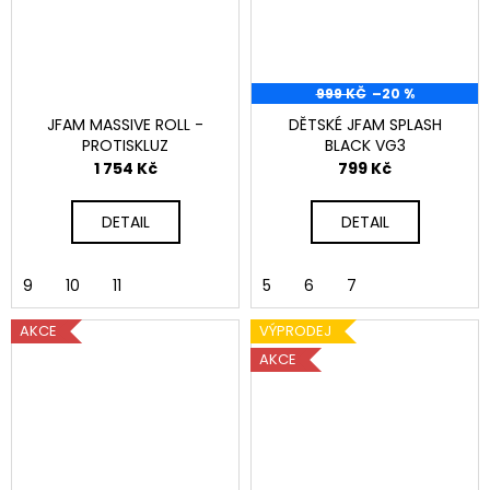
999 KČ
–20 %
JFAM MASSIVE ROLL -
DĚTSKÉ JFAM SPLASH
PROTISKLUZ
BLACK VG3
1 754 Kč
799 Kč
DETAIL
DETAIL
9
10
11
5
6
7
AKCE
VÝPRODEJ
AKCE