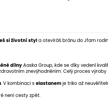
š si životní styl
a otevíráš bránu do Jfam rodin
ěné dílny
Aaska Group, kde se díky vedení kvalif
 zdravotním znevýhodněním. Celý proces výroby t
u
. V kombinaci s
elastanem
je triko až neuvěřite
eré není cesty zpět.