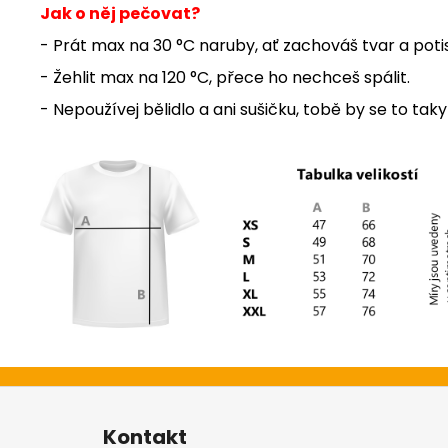
Jak o něj pečovat?
- Prát max na 30 °C naruby, ať zachováš tvar a poti
- Žehlit max na 120 °C, přece ho nechceš spálit.
- Nepoužívej bělidlo a ani sušičku, tobě by se to taky 
Z
á
Kontakt