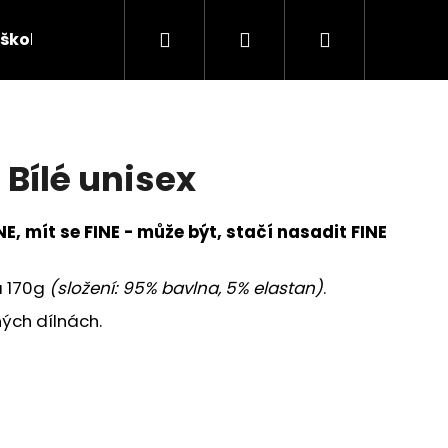
Hledat
Přihlášení
Nákupní
škola
Sponzorovaní brankáři
Chytají v J4K
košík
 Bílé unisex
NE, mít se FINE - může být, stačí nasadit FINE
 170g
(složení: 95% bavlna, 5% elastan)
.
ých dílnách.
Následující