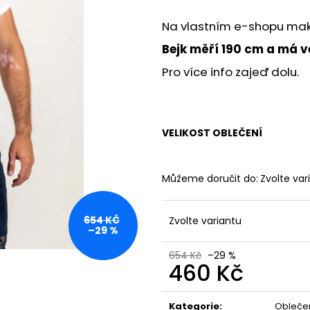
JFAM MASSIVE ROLL 2.0
JFAM HOPE PRO
1 890 Kč
1 890 Kč
Na vlastním e-shopu mak
Bejk měří 190 cm a má ve
Pro více info zajeď dolu.
VELIKOST OBLEČENÍ
Můžeme doručit do:
Zvolte var
654 KČ
Zvolte variantu
–29 %
654 Kč
–29 %
460 Kč
Měrná
cena:
Kategorie
:
Obleče