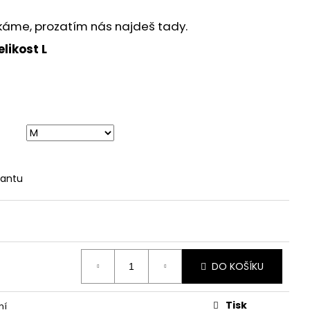
áme, prozatím nás najdeš tady.
likost L
iantu
DO KOŠÍKU
Tisk
ní