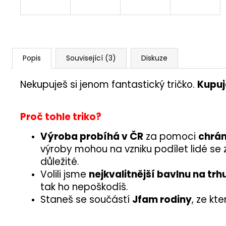
Popis
Související (3)
Diskuze
Nekupuješ si jenom fantastický tričko.
Kupuje
Proč tohle triko?
Výroba probíhá v ČR
za pomoci
chrán
výroby mohou na vzniku podílet lidé se
důležité.
Volili jsme
nejkvalitnější bavlnu na trh
tak ho nepoškodíš.
Staneš se součástí
Jfam rodiny
, ze kt