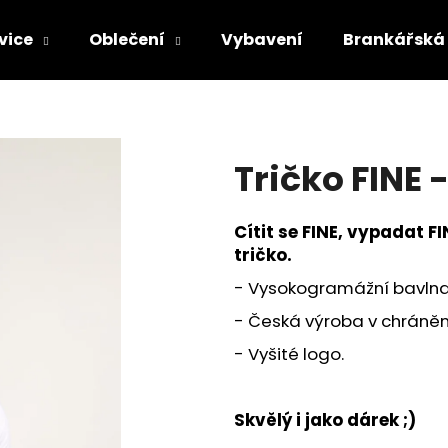
vice
Oblečení
Vybavení
Brankářská 
Co potřebujete najít?
Tričko FINE -
HLEDAT
Cítit se FINE, vypadat FI
tričko.
Doporučujeme
- Vysokogramážní bavlna
- Česká výroba v chráněn
- Vyšité logo.
Skvělý i jako dárek ;)