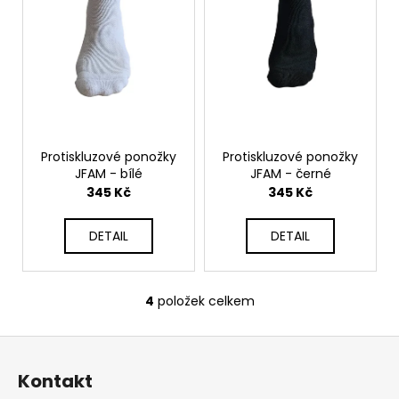
Protiskluzové ponožky
Protiskluzové ponožky
JFAM - bílé
JFAM - černé
345 Kč
345 Kč
DETAIL
DETAIL
4
položek celkem
O
v
Z
l
á
á
Kontakt
d
p