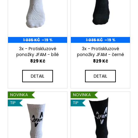
č
o
u
d
j
e
u
m
k
e
t
1 035 KČ
–19 %
1 035 KČ
–19 %
ů
3x - Protiskluzové
3x - Protiskluzové
JFAM
ponožky JFAM - bílé
ponožky JFAM - černé
SHOW
829 Kč
829 Kč
BLACK
1
DETAIL
DETAIL
149
Kč
NOVINKA
NOVINKA
TIP
TIP