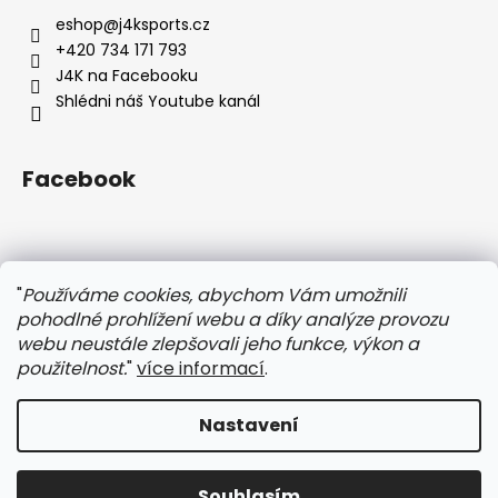
a
a
eshop
@
j4ksports.cz
c
t
+420 734 171 793
í
í
J4K na Facebooku
p
Shlédni náš Youtube kanál
r
v
k
Facebook
y
v
ý
p
Instagram
i
"
Používáme cookies, abychom Vám umožnili
s
pohodlné prohlížení webu a díky analýze provozu
u
webu neustále zlepšovali jeho funkce, výkon a
použitelnost.
"
více informací
.
Nastavení
Vytvořil Shoptet
Copyright 2026
j4ksports.cz
. Všechna práva vyhrazena.
Souhlasím
Upravit nastavení cookies