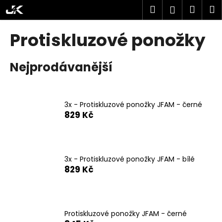
K
Přejít
Hledat
Náku
M
Přihlášen
na
o
obsah
Zpět
Zpět
košík
š
Protiskluzové ponožky
í
C
k
Nejprodávanější
o
p
o
t
3x - Protiskluzové ponožky JFAM - černé
829 Kč
ř
e
b
u
3x - Protiskluzové ponožky JFAM - bílé
j
829 Kč
e
t
e
Protiskluzové ponožky JFAM - černé
n