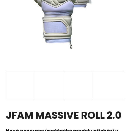
a
j
í
t
?
HLEDAT
D
o
p
JFAM MASSIVE ROLL 2.0
o
r
u
Nová generace úspěšného modelu přichází v