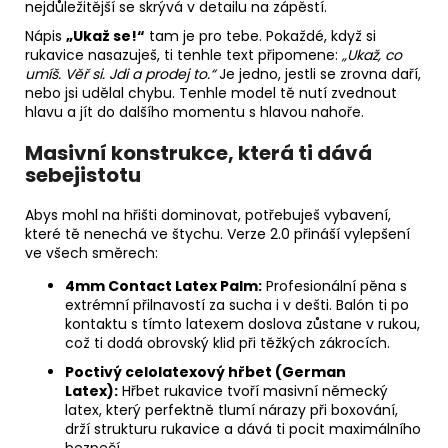
nejdůležitější se skrývá v detailu na zápěstí.
Nápis
„Ukaž se!“
tam je pro tebe. Pokaždé, když si
rukavice nasazuješ, ti tenhle text připomene:
„Ukaž, co
umíš. Věř si. Jdi a prodej to.“
Je jedno, jestli se zrovna daří,
nebo jsi udělal chybu. Tenhle model tě nutí zvednout
hlavu a jít do dalšího momentu s hlavou nahoře.
Masivní konstrukce, která ti dává
sebejistotu
Abys mohl na hřišti dominovat, potřebuješ vybavení,
které tě nenechá ve štychu. Verze 2.0 přináší vylepšení
ve všech směrech:
4mm Contact Latex Palm:
Profesionální pěna s
extrémní přilnavostí za sucha i v dešti. Balón ti po
kontaktu s tímto latexem doslova zůstane v rukou,
což ti dodá obrovský klid při těžkých zákrocích.
Poctivý celolatexový hřbet (German
Latex):
Hřbet rukavice tvoří masivní německý
latex, který perfektně tlumí nárazy při boxování,
drží strukturu rukavice a dává ti pocit maximálního
bezpečí.