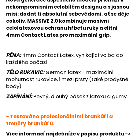
č
nekompromisním celobílém designu a s jasnou
u
j
misí: dodat ti absolutní sebevědomí, ať se děje
e
cokoliv.
MASSIVE 2.0
kombinuje masivní
m
celolatexovou ochranu hřbetu ruky a elitní
e
4mm Contact Latex pro maximální grip.
TEJPOVACÍ
PĚNA:
4mm Contact Latex, vynikající volba do
PEVNÁ
každého počasí.
PÁSKA
2,5CM
TĚLO RUKAVIC
:
German latex - maximální
79
mohutnost rukavice, i mezi prsty (také prodyšné
Kč
body)
ZAPÍNÁNÍ:
Pevný,
dlouhý pásek z latexu a gumy.
- Testováno profesionálními brankáři a
trenéry brankářů.
Více informací najdeš níže v popisu produktu ->