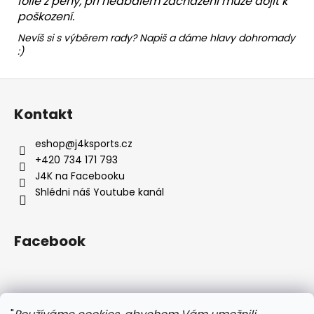
fólie z pěny, při nedbalém zacházení může dojít k
poškození.
Nevíš si s výběrem rady? Napiš a dáme hlavy dohromady
:)
Z
á
Kontakt
p
a
eshop
@
j4ksports.cz
t
+420 734 171 793
í
J4K na Facebooku
Shlédni náš Youtube kanál
Facebook
Instagram