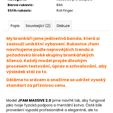
Barva rukavic
:
Bílá
Střih rukavic
:
Roll Finger
Popis
Související (2)
Diskuze
My brankáři jsme jedinečná banda, která si
zaslouží unikátní vybavení. Rukavice Jfam
navrhujeme podle nejnovějších trendů a
požadavků široké skupiny brankářských
šílenců. Každý model projde dlouhým
procesem testování, úprav a schvalování, aby
výsledek stál za to.
Děláme to srdcem a snažíme se udržet vysoký
standart za příznivou cenu.
Model
JFAM MASSIVE 2.0
jsme navrhli tak, aby fungoval
jako tvoje fyzická podpora a mentální kotva. Čistě bílé
provedení vypadá profesionálně a elegantně, ale to