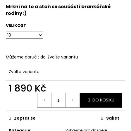
Mrkni na to a staň se součástí brankářské
rodiny :)
VELIKOST
Můžeme doručit do:
Zvolte variantu
Zvolte variantu
1 890 Kč
Měrná
DO KOŠÍKU
cena:
Zeptat se
Sdílet
Kategorie
:
Rukavice pro dospělé