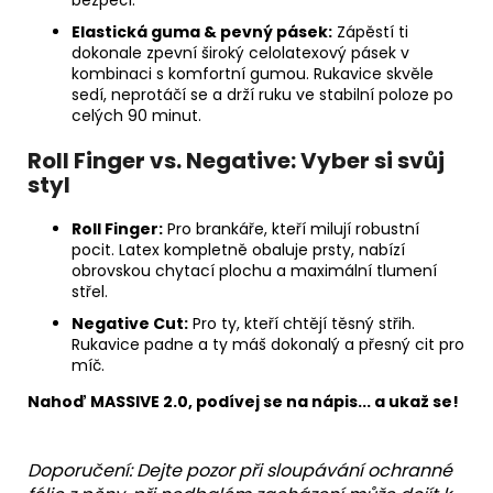
Elastická guma & pevný pásek:
Zápěstí ti
dokonale zpevní široký celolatexový pásek v
kombinaci s komfortní gumou. Rukavice skvěle
sedí, neprotáčí se a drží ruku ve stabilní poloze po
celých 90 minut.
Roll Finger vs. Negative: Vyber si svůj
styl
Roll Finger:
Pro brankáře, kteří milují robustní
pocit. Latex kompletně obaluje prsty, nabízí
obrovskou chytací plochu a maximální tlumení
střel.
Negative Cut:
Pro ty, kteří chtějí těsný střih.
Rukavice padne a ty máš dokonalý a přesný cit pro
míč.
Nahoď MASSIVE 2.0, podívej se na nápis... a ukaž se!
Doporučení: Dejte pozor při sloupávání ochranné