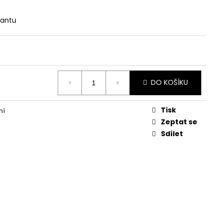
EG 2.0
iantu
DO KOŠÍKU
Tisk
ní
Zeptat se
Sdílet