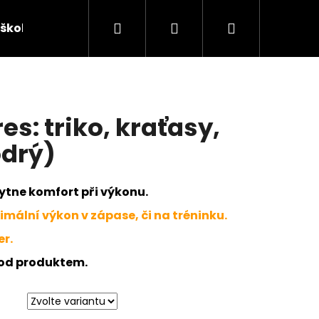
Hledat
Přihlášení
Nákupní
škola
Sponzorovaní brankáři
Chytají v J4K
košík
es: triko, kraťasy,
odrý)
kytne komfort při výkonu.
imální výkon v zápase, či na tréninku.
er.
pod produktem.
Následující