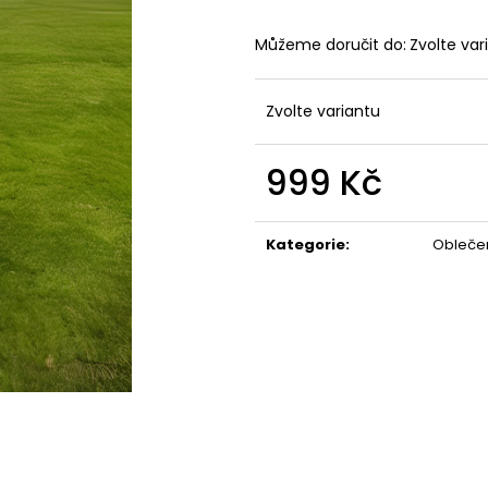
JFAM HOPE PRO
JFAM MASSIVE N
1 890 Kč
1 890 Kč
Můžeme doručit do:
Zvolte var
Zvolte variantu
999 Kč
Měrná
cena:
Kategorie
:
Obleče