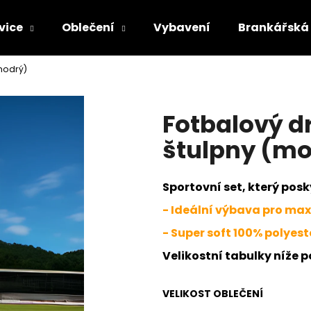
vice
Oblečení
Vybavení
Brankářská 
(modrý)
Co potřebujete najít?
Fotbalový dr
HLEDAT
štulpny (m
Sportovní set, který pos
Doporučujeme
- Ideální výbava pro max
- Super soft 100% polyest
Velikostní tabulky níže 
VELIKOST OBLEČENÍ