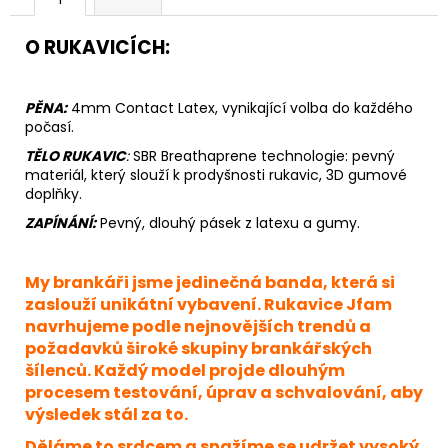
O RUKAVICÍCH:
PĚNA:
4mm Contact Latex, vynikající volba do každého
počasí.
TĚLO RUKAVIC
:
SBR Breathaprene technologie: pevný
materiál, který slouží k prodyšnosti rukavic, 3D gumové
doplňky.
ZAPÍNÁNÍ:
Pevný,
dlouhý pásek z latexu a gumy.
My brankáři jsme jedinečná banda, která si
zaslouží unikátní vybavení. Rukavice Jfam
navrhujeme podle nejnovějších trendů a
požadavků široké skupiny brankářských
šílenců. Každý model projde dlouhým
procesem testování, úprav a schvalování, aby
výsledek stál za to.
Děláme to srdcem a snažíme se udržet vysoký