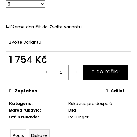
Můžeme doručit do:
Zvolte variantu
Zvolte variantu
1 754 Kč
Měrná
DO KOŠÍKU
cena:
Zeptat se
Sdílet
Kategorie
:
Rukavice pro dospělé
Barva rukavic
:
Bílá
Střih rukavic
:
Roll Finger
Popis
Diskuze