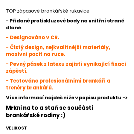
č
u
TOP zápasové brankářské rukavice
j
e
- Přidané protiskluzové body na vnitřní straně
m
dlaně.
e
- Designováno v ČR.
- Čistý design, nejkvalitnější materiály,
JFAM
masivní pocit na ruce.
MASSIVE
NEG
- Pevný pásek z latexu zajistí vynikající fixaci
2.0
zápěstí.
1
890
- Testováno profesionálními brankáři a
Kč
trenéry brankářů.
Více informací najdeš níže v popisu produktu ->
Mrkni na to a staň se součástí
brankářské rodiny :)
VELIKOST