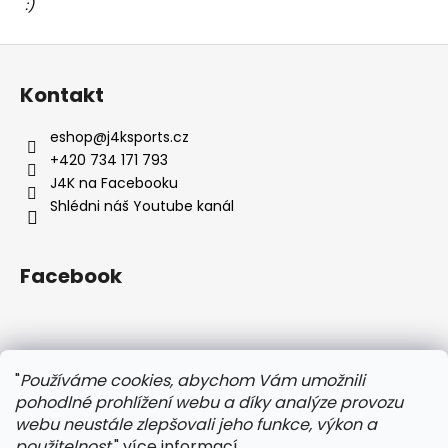
:)
Z
á
Kontakt
p
a
eshop
@
j4ksports.cz
t
+420 734 171 793
í
J4K na Facebooku
Shlédni náš Youtube kanál
Facebook
Instagram
"
Používáme cookies, abychom Vám umožnili
pohodlné prohlížení webu a díky analýze provozu
webu neustále zlepšovali jeho funkce, výkon a
použitelnost.
"
více informací
.