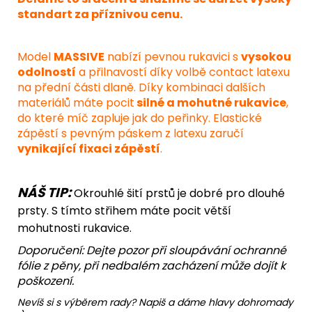
standart za příznivou cenu.
Model
MASSIVE
nabízí pevnou rukavici s
vysokou
odolností
a přilnavostí díky volbě contact latexu
na přední části dlaně. Díky kombinaci dalších
materiálů máte pocit
silné a mohutné rukavice
,
do které míč zapluje jak do peřinky. Elastické
zápěstí s pevným páskem z latexu zaručí
vynikající fixaci zápěstí
.
NÁŠ TIP:
Okrouhlé šití prstů je dobré pro dlouhé
prsty. S tímto střihem máte pocit větší
mohutnosti rukavice.
Doporučení: Dejte pozor při sloupávání ochranné
fólie z pěny, při nedbalém zacházení může dojít k
poškození.
Nevíš si s výběrem rady? Napiš a dáme hlavy dohromady