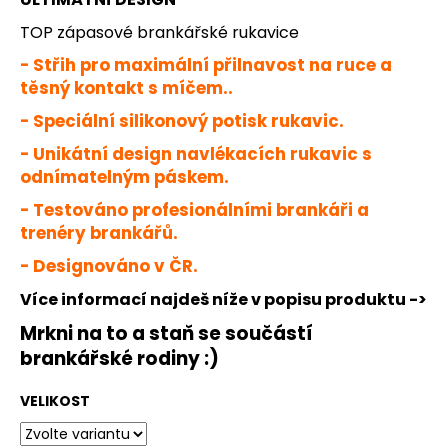
č
u
TOP zápasové brankářské rukavice
j
- Střih pro maximální přilnavost na ruce a
e
těsný kontakt s míčem..
m
e
- Speciální silikonový potisk rukavic.
- Unikátní design navlékacích rukavic s
JFAM
odnímatelným páskem.
SHOW
BLACK
- Testováno profesionálními brankáři a
trenéry brankářů.
1
149
- Designováno v ČR.
Kč
Více informací najdeš níže v popisu produktu ->
Mrkni na to a staň se součástí
brankářské rodiny :)
VELIKOST