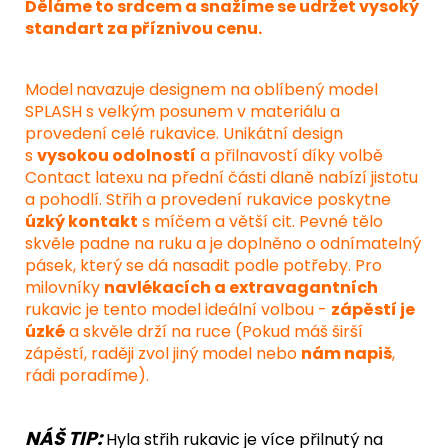
Děláme to srdcem a snažíme se udržet vysoký
standart za příznivou cenu.
Model
navazuje designem na oblíbený model
SPLASH s velkým posunem v materiálu a
provedení celé rukavice. Unikátní design
s
vysokou odolností
a přilnavostí díky volbě
Contact latexu na přední části dlaně nabízí jistotu
a pohodlí. Střih a provedení rukavice poskytne
úzký kontakt
s míčem a větší cit. Pevné tělo
skvěle padne na ruku a je doplněno o odnímatelný
pásek, který se dá nasadit podle potřeby. Pro
milovníky
navlékacích a extravagantních
rukavic je tento model ideální volbou -
zápěstí je
úzké
a skvěle drží na ruce (Pokud máš širší
zápěstí, raději zvol jiný model nebo
nám napiš
,
rádi poradíme).
NÁŠ TIP:
Hyla střih rukavic je více přilnutý na