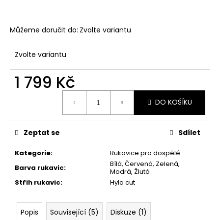
Můžeme doručit do:
Zvolte variantu
Zvolte variantu
1 799 Kč
Měrná
DO KOŠÍKU
cena:
Zeptat se
Sdílet
Kategorie
:
Rukavice pro dospělé
Bílá, Červená, Zelená,
Barva rukavic
:
Modrá, Žlutá
Střih rukavic
:
Hyla cut
Popis
Související (5)
Diskuze (1)