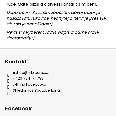
ruce. Máte bližší a citlivější kontakt s míčem.
Doporučení: Se širším zápěstím dávej pozor při
nasazování rukavice, nechytej a nervi je přes švy,
aby sis je nepoškodil :).
Nevíš si s výběrem rady? Napiš a dáme hlavy
dohromady :)
Z
á
Kontakt
p
a
eshop
@
j4ksports.cz
t
+420 734 171 793
í
J4K na Facebooku
Shlédni náš Youtube kanál
Facebook