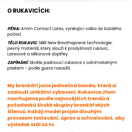
O RUKAVICÍCH:
PĚNA:
4mm Contact Latex, vynikající volba do každého
počasí.
TĚLO RUKAVIC
:
N
BR New Breathaprene technologie:
pevný materiál, který slouží k prodyšnosti rukavic,
Latexové a silikonové doplňky.
ZAPÍNÁNÍ:
Skvěle padnoucí rukavice s odnímatelným
páskem - podle gusta nasadíš.
My brankáři jsme jedinečná banda, která si
zaslouží unikátní vybavení. Rukavice Jfam
navrhujeme podle nejnovějších trendů a
požadavků široké skupiny brankářských
šílenců. Každý model projde dlouhým
procesem testování, úprav a schvalování, aby
výsledek stál za to.