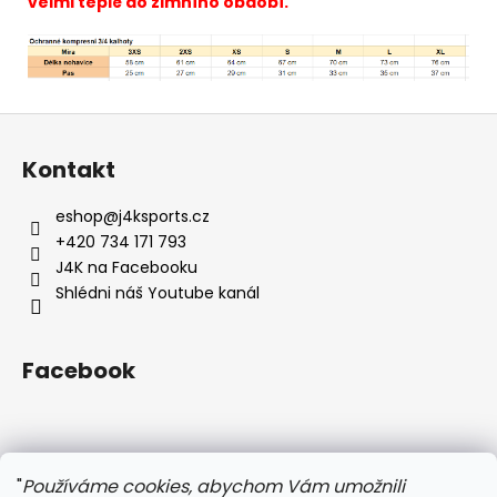
velmi teplé do zimního období.
Z
á
Kontakt
p
a
eshop
@
j4ksports.cz
t
+420 734 171 793
í
J4K na Facebooku
Shlédni náš Youtube kanál
Facebook
Instagram
"
Používáme cookies, abychom Vám umožnili