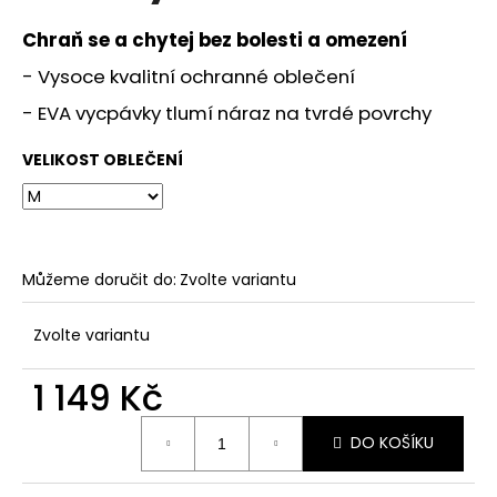
č
u
Chraň se a chytej bez bolesti a omezení
j
e
- Vysoce kvalitní ochranné oblečení
m
- EVA vycpávky tlumí náraz na tvrdé povrchy
e
VELIKOST OBLEČENÍ
JFAM
YBY
WHITE
NEG
1
Můžeme doručit do:
Zvolte variantu
890
Kč
Zvolte variantu
1 149 Kč
Měrná
DO KOŠÍKU
cena: