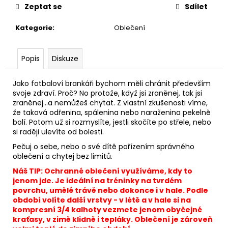
Zeptat se
Sdílet
Kategorie
:
Oblečení
Popis
Diskuze
Jako fotbaloví brankáři bychom měli chránit především
svoje zdraví. Proč? No protože, když jsi zraněnej, tak jsi
zraněnej...a nemůžeš chytat. Z vlastní zkušenosti víme,
že taková odřenina, spálenina nebo naraženina pekelně
bolí. Potom už si rozmyslíte, jestli skočíte po střele, nebo
si raději ulevíte od bolesti.
Pečuj o sebe, nebo o své dítě pořízením správného
oblečení a chytej bez limitů.
Náš TIP: Ochranné oblečení využíváme, kdy to
jenom jde. Je ideální na tréninky na tvrdém
povrchu, umělé trávě nebo dokonce i v hale. Podle
období volíte další vrstvy - v létě a v hale si na
kompresní 3/4 kalhoty vezmete jenom obyčejné
kraťasy, v zimě klidně i tepláky. Oblečení je zároveň