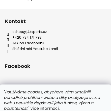
Z
á
Kontakt
p
a
eshop
@
j4ksports.cz
t
+420 734 171 793
í
J4K na Facebooku
Shlédni náš Youtube kanál
Facebook
Instagram
"
Používáme cookies, abychom Vám umožnili
pohodlné prohlížení webu a díky analýze provozu
webu neustále zlepšovali jeho funkce, výkon a
použitelnost.
"
více informací
.