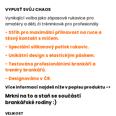
č
u
VYPUSŤ SVŮJ CHAOS
j
e
Vynikající volba jako zápasové rukavice pro
m
amatéry a děti, či tréninkové pro profesionály.
e
- Střih pro maximální přilnavost na ruce a
těsný kontakt s míčem.
DĚTSKÉ
- Speciální silikonový potisk rukavic.
JFAM
SPLASH
- Unikátní design s elastickým páskem.
WHITE
NEG
- Testováno profesionálními brankáři a
1
trenéry brankářů.
099
Kč
- Designováno v ČR.
Více informací najdeš níže v popisu produktu ->
Mrkni na to a staň se součástí
brankářské rodiny :)
VELIKOST