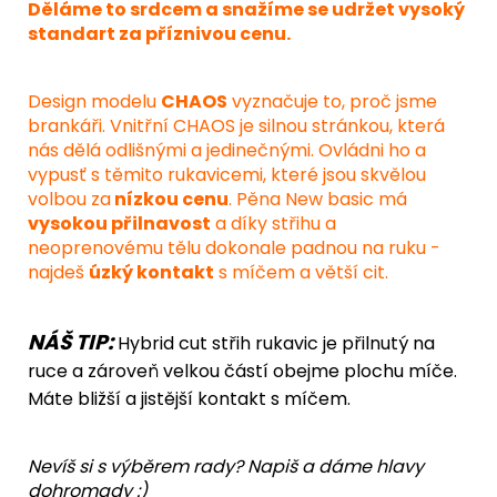
Děláme to srdcem a snažíme se udržet vysoký
standart za příznivou cenu.
Design modelu
CHAOS
vyznačuje to, proč jsme
brankáři. Vnitřní CHAOS je silnou stránkou, která
nás dělá odlišnými a jedinečnými. Ovládni ho a
vypusť s těmito rukavicemi, které jsou skvělou
volbou za
nízkou cenu
. Pěna New basic má
vysokou přilnavost
a díky střihu a
neoprenovému tělu dokonale padnou na ruku -
najdeš
úzký kontakt
s míčem a větší cit.
NÁŠ TIP:
Hybrid cut střih rukavic je přilnutý na
ruce a zároveň velkou částí obejme plochu míče.
Máte bližší a jistější kontakt s míčem.
Nevíš si s výběrem rady? Napiš a dáme hlavy
dohromady :)