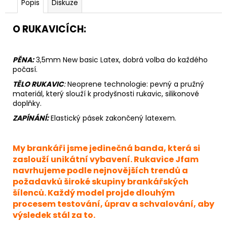
Popis
Diskuze
O RUKAVICÍCH:
PĚNA:
3,5mm New basic Latex, dobrá volba do každého
počasí.
TĚLO RUKAVIC
:
Neoprene
technologie: pevný a pružný
materiál, který slouží k prodyšnosti rukavic, silikonové
doplňky.
ZAPÍNÁNÍ:
Elastický pásek zakončený latexem.
My brankáři jsme jedinečná banda, která si
zaslouží unikátní vybavení. Rukavice Jfam
navrhujeme podle nejnovějších trendů a
požadavků široké skupiny brankářských
šílenců. Každý model projde dlouhým
procesem testování, úprav a schvalování, aby
výsledek stál za to.