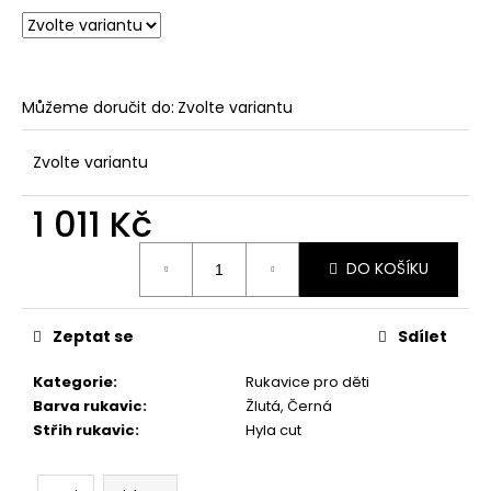
Můžeme doručit do:
Zvolte variantu
Zvolte variantu
1 011 Kč
Měrná
DO KOŠÍKU
cena:
Zeptat se
Sdílet
Kategorie
:
Rukavice pro děti
Barva rukavic
:
Žlutá, Černá
Střih rukavic
:
Hyla cut