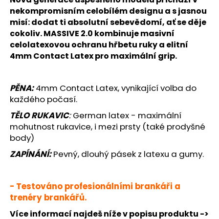
č
nekompromisním celobílém designu a s jasnou
u
j
misí: dodat ti absolutní sebevědomí, ať se děje
e
cokoliv.
MASSIVE 2.0
kombinuje masivní
m
celolatexovou ochranu hřbetu ruky a elitní
e
4mm Contact Latex pro maximální grip.
JFAM
PĚNA:
4mm Contact Latex, vynikající volba do
MASSIVE
každého počasí.
NEG
2.0
TĚLO RUKAVIC
:
German latex - maximální
1
mohutnost rukavice, i mezi prsty (také prodyšné
890
body)
Kč
ZAPÍNÁNÍ:
Pevný,
dlouhý pásek z latexu a gumy.
- Testováno profesionálními brankáři a
trenéry brankářů.
Více informací najdeš níže v popisu produktu ->