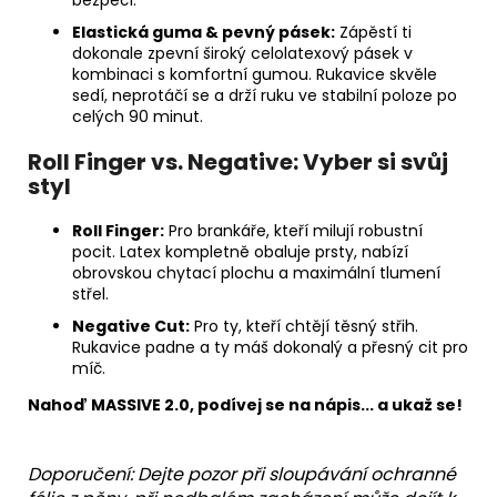
Elastická guma & pevný pásek:
Zápěstí ti
dokonale zpevní široký celolatexový pásek v
kombinaci s komfortní gumou. Rukavice skvěle
sedí, neprotáčí se a drží ruku ve stabilní poloze po
celých 90 minut.
Roll Finger vs. Negative: Vyber si svůj
styl
Roll Finger:
Pro brankáře, kteří milují robustní
pocit. Latex kompletně obaluje prsty, nabízí
obrovskou chytací plochu a maximální tlumení
střel.
Negative Cut:
Pro ty, kteří chtějí těsný střih.
Rukavice padne a ty máš dokonalý a přesný cit pro
míč.
Nahoď MASSIVE 2.0, podívej se na nápis... a ukaž se!
Doporučení: Dejte pozor při sloupávání ochranné