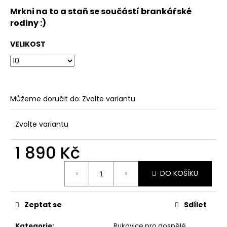
Mrkni na to a staň se součástí brankářské
rodiny :)
VELIKOST
Můžeme doručit do:
Zvolte variantu
Zvolte variantu
1 890 Kč
Měrná
DO KOŠÍKU
cena:
Zeptat se
Sdílet
Kategorie
:
Rukavice pro dospělé