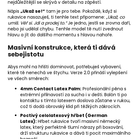
nejdůležitější se skrývá v detailu na zápěstí.
Nápis
„Ukaž se!“
tam je pro tebe. Pokaždé, když si
rukavice nasazuješ, ti tenhle text připomene:
„Ukaž, co
umíš. Věř si. Jdi a prodej to.“
Je jedno, jestli se zrovna daří,
nebo jsi udělal chybu. Tenhle model tě nutí zvednout
hlavu a jít do dalšího momentu s hlavou nahoře.
Masivní konstrukce, která ti dává
sebejistotu
Abys mohl na hřišti dominovat, potřebuješ vybavení,
které tě nenechá ve štychu. Verze 2.0 přináší vylepšení
ve všech směrech:
4mm Contact Latex Palm:
Profesionální pěna s
extrémní přilnavostí za sucha i v dešti. Balón ti po
kontaktu s tímto latexem doslova zůstane v rukou,
což ti dodá obrovský klid při těžkých zákrocích.
Poctivý celolatexový hřbet (German
Latex):
Hřbet rukavice tvoří masivní německý
latex, který perfektně tlumí nárazy při boxování,
drží strukturu rukavice a dává ti pocit maximálního
bezpečí.