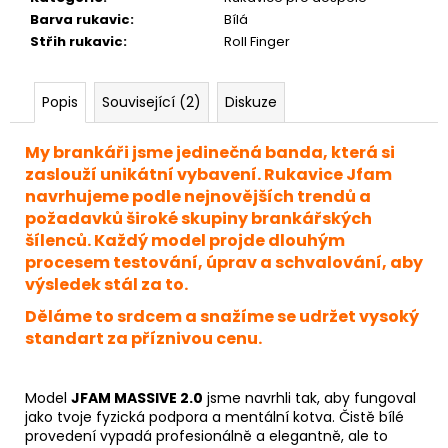
Barva rukavic
:
Bílá
Střih rukavic
:
Roll Finger
Popis
Související (2)
Diskuze
My brankáři jsme jedinečná banda, která si
zaslouží unikátní vybavení. Rukavice Jfam
navrhujeme podle nejnovějších trendů a
požadavků široké skupiny brankářských
šílenců. Každý model projde dlouhým
procesem testování, úprav a schvalování, aby
výsledek stál za to.
Děláme to srdcem a snažíme se udržet vysoký
standart za příznivou cenu.
Model
JFAM MASSIVE 2.0
jsme navrhli tak, aby fungoval
jako tvoje fyzická podpora a mentální kotva. Čistě bílé
provedení vypadá profesionálně a elegantně, ale to