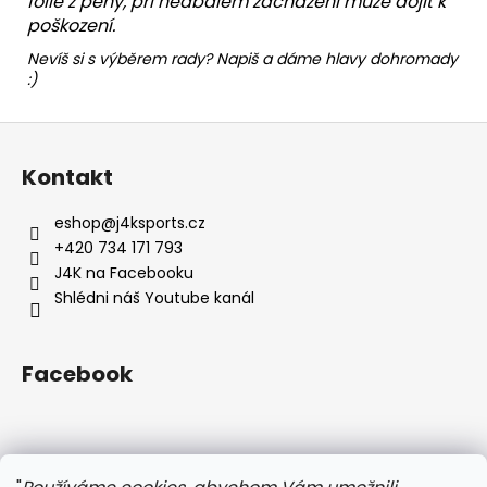
fólie z pěny, při nedbalém zacházení může dojít k
poškození.
Nevíš si s výběrem rady? Napiš a dáme hlavy dohromady
:)
Z
á
Kontakt
p
a
eshop
@
j4ksports.cz
t
+420 734 171 793
í
J4K na Facebooku
Shlédni náš Youtube kanál
Facebook
Instagram