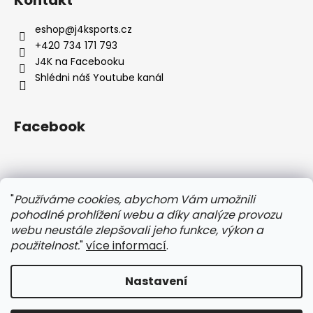
p
a
eshop
@
j4ksports.cz
t
+420 734 171 793
í
J4K na Facebooku
Shlédni náš Youtube kanál
Facebook
Instagram
"
Používáme cookies, abychom Vám umožnili
pohodlné prohlížení webu a díky analýze provozu
webu neustále zlepšovali jeho funkce, výkon a
použitelnost.
"
více informací
.
Nastavení
Vytvořil Shoptet