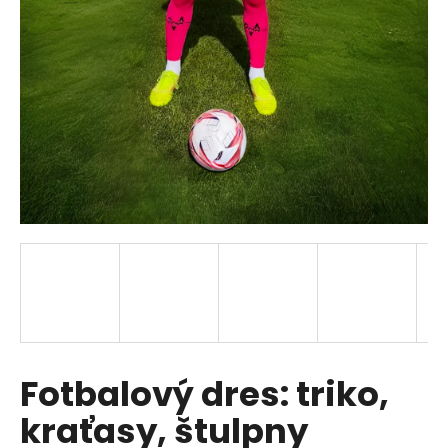
a
j
í
t
?
HLEDAT
D
o
p
Fotbalový dres: triko,
o
r
kraťasy, štulpny
u