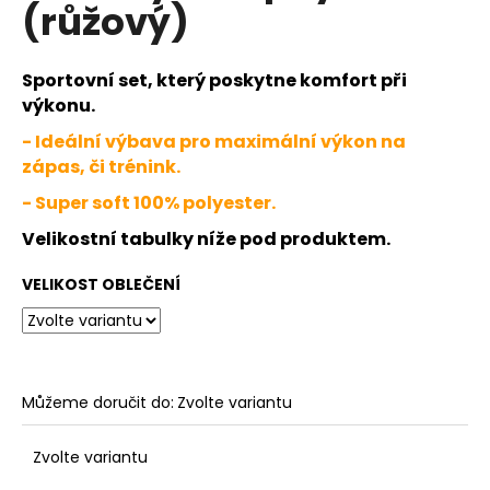
č
(růžový)
u
j
e
Sportovní set, který poskytne komfort při
m
výkonu.
e
- Ideální výbava pro maximální výkon na
zápas, či trénink.
DĚTSKÉ
- Super soft 100% polyester.
JFAM
SPLASH
Velikostní tabulky níže pod produktem.
WHITE
NEG
VELIKOST OBLEČENÍ
1
099
Kč
Můžeme doručit do:
Zvolte variantu
Zvolte variantu