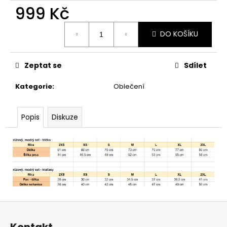
999 Kč
Měrná
DO KOŠÍKU
cena:
Zeptat se
Sdílet
Kategorie
:
Oblečení
Popis
Diskuze
Z
á
Kontakt