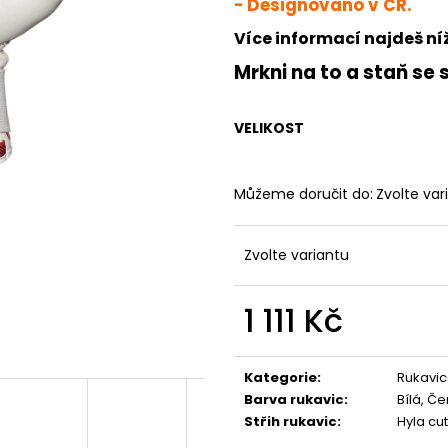
- Designováno v ČR.
JFAM HOPE PRO
JFAM MASSIVE N
1 890 Kč
1 890 Kč
Více informací najdeš ní
Mrkni na to a staň se 
VELIKOST
Můžeme doručit do:
Zvolte var
Zvolte variantu
1 111 Kč
Měrná
cena:
Kategorie
:
Rukavic
Barva rukavic
:
Bílá, Č
Střih rukavic
:
Hyla cut