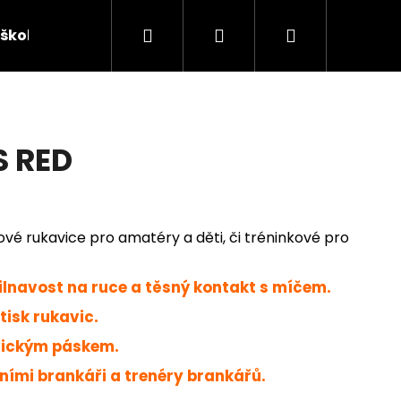
Hledat
Přihlášení
Nákupní
škola
Sponzorovaní brankáři
Chytají v J4K
košík
 RED
ové rukavice pro amatéry a děti, či tréninkové pro
řilnavost na ruce a těsný kontakt s míčem.
tisk rukavic.
Následující
stickým páskem.
ními brankáři a trenéry brankářů.