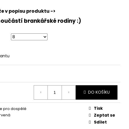
EG 2.0
že v popisu produktu ->
součástí brankářské rodiny :)
iantu
DO KOŠÍKU
Tisk
e pro dospělé
ervená
Zeptat se
Sdílet