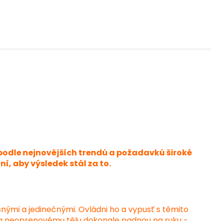
podle nejnovějších trendů a požadavků široké
, aby výsledek stál za to.
išnými a jedinečnými. Ovládni ho a vypusť s těmito
 a neoprenovému tělu dokonale padnou na ruku -