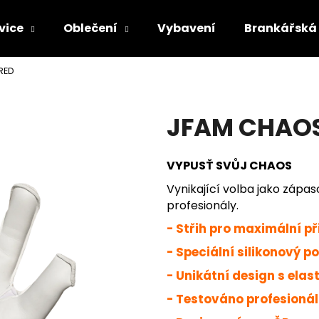
vice
Oblečení
Vybavení
Brankářská 
RED
Co potřebujete najít?
JFAM CHAOS
HLEDAT
VYPUSŤ SVŮJ CHAOS
Vynikající volba jako zápas
Doporučujeme
profesionály.
- Střih pro maximální p
- Speciální silikonový po
- Unikátní design s ela
- Testováno profesionál