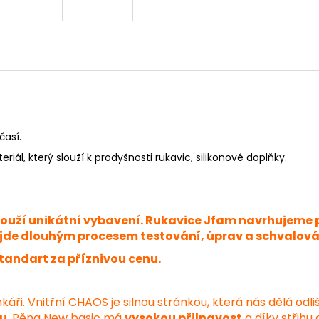
časí.
iál, který slouží k prodyšnosti rukavic, silikonové doplňky.
slouží unikátní vybavení. Rukavice Jfam navrhujeme 
de dlouhým procesem testování, úprav a schvalování
tandart za příznivou cenu.
áři. Vnitřní CHAOS je silnou stránkou, která nás dělá odl
nu
. Pěna New basic má
vysokou přilnavost
a díky střihu