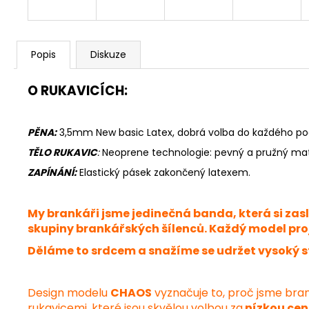
Popis
Diskuze
O RUKAVICÍCH:
PĚNA:
3,5mm New basic Latex, dobrá volba do každého po
TĚLO RUKAVIC
:
Neoprene
technologie: pevný a pružný mater
ZAPÍNÁNÍ:
Elastický pásek zakončený latexem.
My brankáři jsme jedinečná banda, která si za
skupiny brankářských šílenců. Každý model proj
Děláme to srdcem a snažíme se udržet vysoký s
Design modelu
CHAOS
vyznačuje to, proč jsme brank
rukavicemi, které jsou skvělou volbou za
nízkou ce