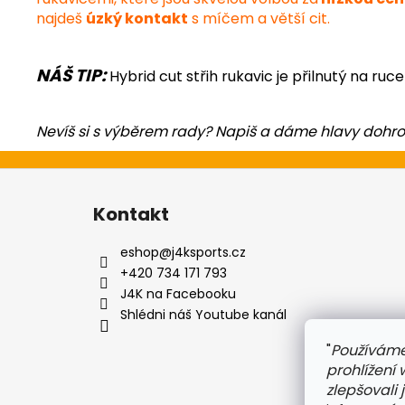
najdeš
úzký kontakt
s míčem a větší cit.
NÁŠ TIP:
Hybrid cut střih rukavic je přilnutý na ruc
Nevíš si s výběrem rady? Napiš a dáme hlavy dohr
Z
á
Kontakt
p
a
eshop
@
j4ksports.cz
t
+420 734 171 793
í
J4K na Facebooku
Shlédni náš Youtube kanál
"
Používáme
prohlížení
zlepšovali 