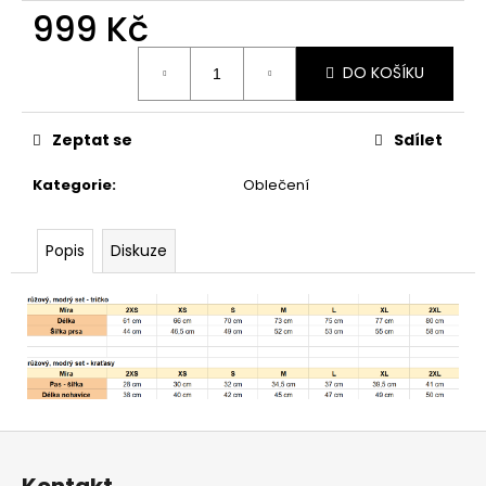
999 Kč
Měrná
DO KOŠÍKU
cena:
Zeptat se
Sdílet
Kategorie
:
Oblečení
Popis
Diskuze
Z
á
Kontakt