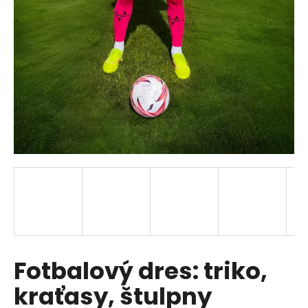
a
j
í
t
?
HLEDAT
D
o
p
Fotbalový dres: triko,
o
r
kraťasy, štulpny
u