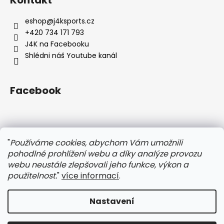
p
a
eshop
@
j4ksports.cz
t
+420 734 171 793
í
J4K na Facebooku
Shlédni náš Youtube kanál
Facebook
Instagram
"
Používáme cookies, abychom Vám umožnili
pohodlné prohlížení webu a díky analýze provozu
webu neustále zlepšovali jeho funkce, výkon a
použitelnost.
"
více informací
.
Nastavení
Vytvořil Shoptet