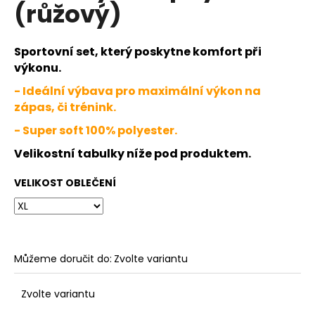
č
(růžový)
u
j
e
Sportovní set, který poskytne komfort při
m
výkonu.
e
- Ideální výbava pro maximální výkon na
zápas, či trénink.
JFAM
- Super soft 100% polyester.
MASSIVE
NEG
Velikostní tabulky níže pod produktem.
2.0
1
VELIKOST OBLEČENÍ
890
Kč
Můžeme doručit do:
Zvolte variantu
Zvolte variantu