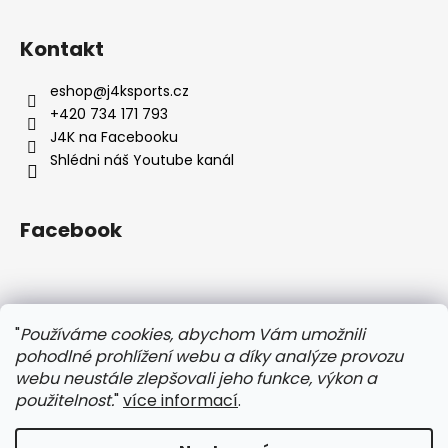
Z
á
Kontakt
p
a
eshop
@
j4ksports.cz
t
+420 734 171 793
í
J4K na Facebooku
Shlédni náš Youtube kanál
Facebook
Instagram
"
Používáme cookies, abychom Vám umožnili
pohodlné prohlížení webu a díky analýze provozu
webu neustále zlepšovali jeho funkce, výkon a
použitelnost.
"
více informací
.