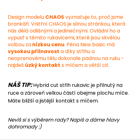
Design modelu
CHAOS
vyznačuje to, proč jsme
brankáři. Vnitřní CHAOS je silnou stránkou, která
nás dělá odlišnými a jedinečnými. Ovládni ho a
vypusť s těmito rukavicemi, které jsou skvělou
volbou za
nízkou cenu
. Pěna New basic má
vysokou přilnavost
a díky střihu a
neoprenovému tělu dokonale padnou na ruku -
najdeš
úzký kontakt
s míčem a větší cit.
NÁŠ TIP:
Hybrid cut střih rukavic je přilnutý na
ruce a zároveň velkou částí obejme plochu míče.
Máte bližší a jistější kontakt s míčem.
Nevíš si s výběrem rady? Napiš a dáme hlavy
dohromady :)