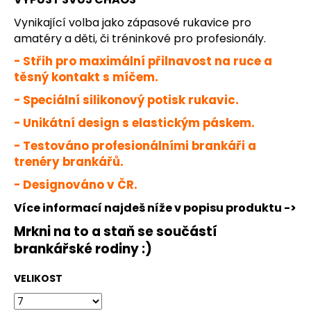
č
u
Vynikající volba jako zápasové rukavice pro
j
amatéry a děti, či tréninkové pro profesionály.
e
- Střih pro maximální přilnavost na ruce a
m
těsný kontakt s míčem.
e
- Speciální silikonový potisk rukavic.
JFAM
- Unikátní design s elastickým páskem.
MASSIVE
NEG
- Testováno profesionálními brankáři a
2.0
trenéry brankářů.
1
- Designováno v ČR.
890
Kč
Více informací najdeš níže v popisu produktu ->
Mrkni na to a staň se součástí
brankářské rodiny :)
VELIKOST