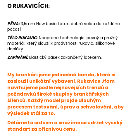
O RUKAVICÍCH:
PĚNA:
3,5mm New basic Latex, dobrá volba do každého
počasí.
TĚLO RUKAVIC
:
Neoprene
technologie: pevný a pružný
materiál, který slouží k prodyšnosti rukavic, silikonové
doplňky.
ZAPÍNÁNÍ:
Elastický pásek zakončený latexem.
My brankáři jsme jedinečná banda, která si
zaslouží unikátní vybavení. Rukavice Jfam
navrhujeme podle nejnovějších trendů a
požadavků široké skupiny brankářských
šílenců. Každý model projde dlouhým
procesem testování, úprav a schvalování, aby
výsledek stál za to.
Děláme to srdcem a snažíme se udržet vysoký
standart za příznivou cenu.