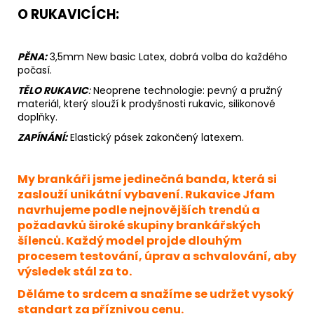
O RUKAVICÍCH:
PĚNA:
3,5mm New basic Latex, dobrá volba do každého
počasí.
TĚLO RUKAVIC
:
Neoprene
technologie: pevný a pružný
materiál, který slouží k prodyšnosti rukavic, silikonové
doplňky.
ZAPÍNÁNÍ:
Elastický pásek zakončený latexem.
My brankáři jsme jedinečná banda, která si
zaslouží unikátní vybavení. Rukavice Jfam
navrhujeme podle nejnovějších trendů a
požadavků široké skupiny brankářských
šílenců. Každý model projde dlouhým
procesem testování, úprav a schvalování, aby
výsledek stál za to.
Děláme to srdcem a snažíme se udržet vysoký
standart za příznivou cenu.