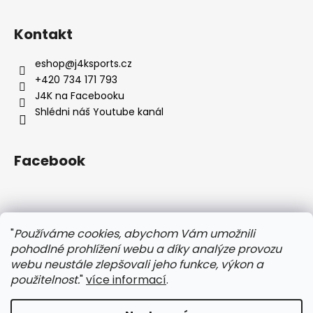
Z
á
Kontakt
p
a
eshop
@
j4ksports.cz
t
+420 734 171 793
í
J4K na Facebooku
Shlédni náš Youtube kanál
Facebook
Instagram
"
Používáme cookies, abychom Vám umožnili
pohodlné prohlížení webu a díky analýze provozu
webu neustále zlepšovali jeho funkce, výkon a
použitelnost.
"
více informací
.