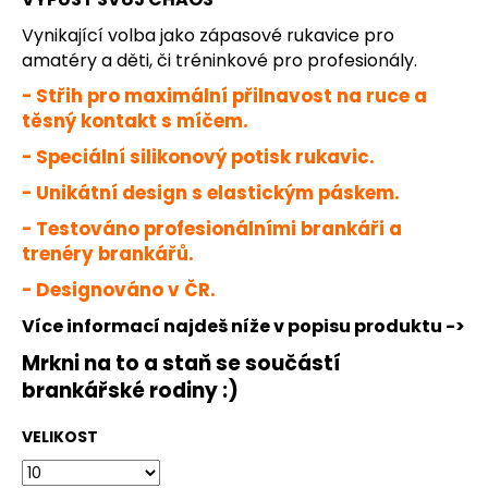
č
u
Vynikající volba jako zápasové rukavice pro
j
amatéry a děti, či tréninkové pro profesionály.
e
- Střih pro maximální přilnavost na ruce a
m
těsný kontakt s míčem.
e
- Speciální silikonový potisk rukavic.
DĚTSKÉ
- Unikátní design s elastickým páskem.
JFAM
SPLASH
- Testováno profesionálními brankáři a
WHITE
trenéry brankářů.
NEG
- Designováno v ČR.
1
099
Více informací najdeš níže v popisu produktu ->
Kč
Mrkni na to a staň se součástí
brankářské rodiny :)
VELIKOST