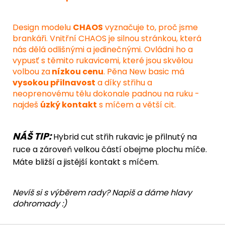
Design modelu
CHAOS
vyznačuje to, proč jsme
brankáři. Vnitřní CHAOS je silnou stránkou, která
nás dělá odlišnými a jedinečnými. Ovládni ho a
vypusť s těmito rukavicemi, které jsou skvělou
volbou za
nízkou cenu
. Pěna New basic má
vysokou přilnavost
a díky střihu a
neoprenovému tělu dokonale padnou na ruku -
najdeš
úzký kontakt
s míčem a větší cit.
NÁŠ TIP:
Hybrid cut střih rukavic je přilnutý na
ruce a zároveň velkou částí obejme plochu míče.
Máte bližší a jistější kontakt s míčem.
Nevíš si s výběrem rady? Napiš a dáme hlavy
dohromady :)