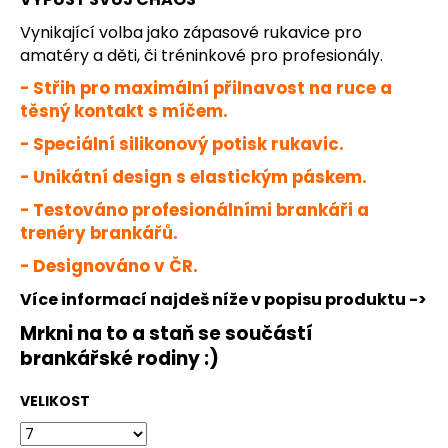
č
u
Vynikající volba jako zápasové rukavice pro
j
amatéry a děti, či tréninkové pro profesionály.
e
- Střih pro maximální přilnavost na ruce a
m
těsný kontakt s míčem.
e
- Speciální silikonový potisk rukavic.
DĚTSKÉ
- Unikátní design s elastickým páskem.
JFAM
SPLASH
- Testováno profesionálními brankáři a
WHITE
trenéry brankářů.
NEG
- Designováno v ČR.
1
099
Více informací najdeš níže v popisu produktu ->
Kč
Mrkni na to a staň se součástí
brankářské rodiny :)
VELIKOST