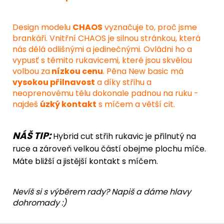
Design modelu
CHAOS
vyznačuje to, proč jsme
brankáři. Vnitřní CHAOS je silnou stránkou, která
nás dělá odlišnými a jedinečnými. Ovládni ho a
vypusť s těmito rukavicemi, které jsou skvělou
volbou za
nízkou cenu
. Pěna New basic má
vysokou přilnavost
a díky střihu a
neoprenovému tělu dokonale padnou na ruku -
najdeš
úzký kontakt
s míčem a větší cit.
NÁŠ TIP:
Hybrid cut střih rukavic je přilnutý na
ruce a zároveň velkou částí obejme plochu míče.
Máte bližší a jistější kontakt s míčem.
Nevíš si s výběrem rady? Napiš a dáme hlavy
dohromady :)