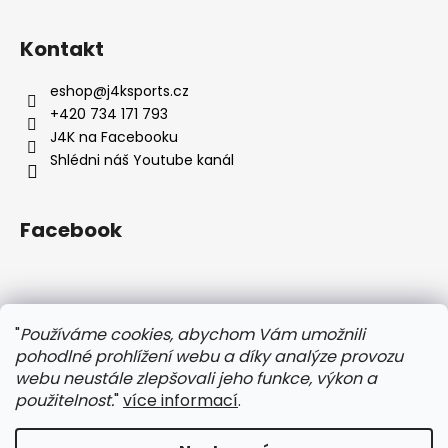
Z
á
Kontakt
p
a
eshop
@
j4ksports.cz
t
+420 734 171 793
í
J4K na Facebooku
Shlédni náš Youtube kanál
Facebook
Instagram
"
Používáme cookies, abychom Vám umožnili
pohodlné prohlížení webu a díky analýze provozu
webu neustále zlepšovali jeho funkce, výkon a
použitelnost.
"
více informací
.