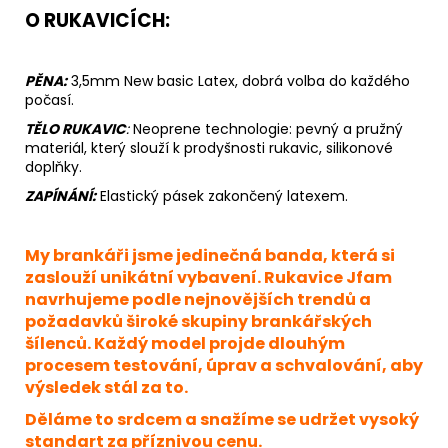
O RUKAVICÍCH:
PĚNA:
3,5mm New basic Latex, dobrá volba do každého
počasí.
TĚLO RUKAVIC
:
Neoprene
technologie: pevný a pružný
materiál, který slouží k prodyšnosti rukavic, silikonové
doplňky.
ZAPÍNÁNÍ:
Elastický pásek zakončený latexem.
My brankáři jsme jedinečná banda, která si
zaslouží unikátní vybavení. Rukavice Jfam
navrhujeme podle nejnovějších trendů a
požadavků široké skupiny brankářských
šílenců. Každý model projde dlouhým
procesem testování, úprav a schvalování, aby
výsledek stál za to.
Děláme to srdcem a snažíme se udržet vysoký
standart za příznivou cenu.