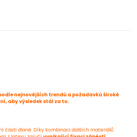
podle nejnovějších trendů a požadavků široké
, aby výsledek stál za to.
ní části dlaně. Díky kombinaci dalších materiálů
em z latexu zaručí
vynikající fixaci zápěstí
.