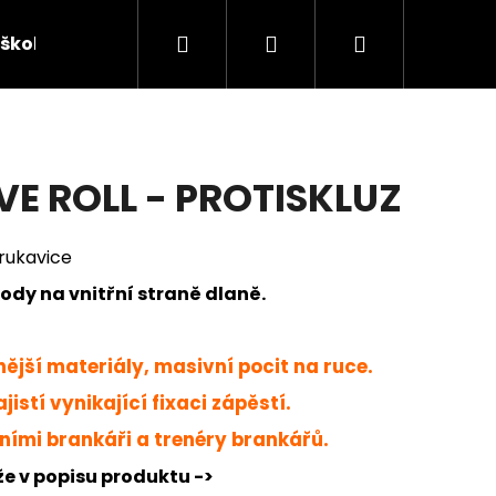
Hledat
Přihlášení
Nákupní
škola
Sponzorovaní brankáři
Chytají v J4K
košík
E ROLL - PROTISKLUZ
rukavice
body na vnitřní straně dlaně.
tnější materiály, masivní pocit na ruce.
jistí vynikající fixaci zápěstí.
Následující
ními brankáři a trenéry brankářů.
že v popisu produktu ->