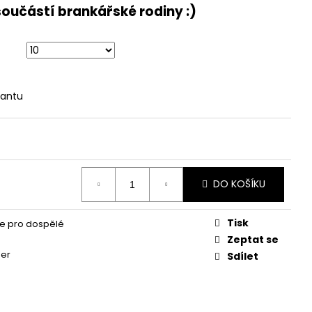
EG 2.0
součástí brankářské rodiny :)
iantu
DO KOŠÍKU
Tisk
e pro dospělé
Zeptat se
ger
Sdílet