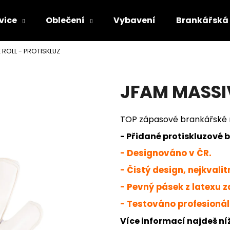
vice
Oblečení
Vybavení
Brankářská 
 ROLL - PROTISKLUZ
Co potřebujete najít?
JFAM MASSIV
HLEDAT
TOP zápasové brankářské 
- Přidané protiskluzové 
Doporučujeme
- Designováno v ČR.
- Čistý design, nejkvali
- Pevný pásek z latexu za
- Testováno profesionál
Více informací najdeš ní