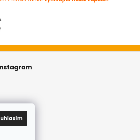
.
.
Instagram
ouhlasím