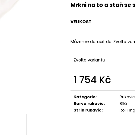
JFAM HOPE PRO
JFAM MASSIVE N
Mrkni na to a staň se 
1 890 Kč
1 890 Kč
VELIKOST
Můžeme doručit do:
Zvolte var
Zvolte variantu
1 754 Kč
Měrná
cena:
Kategorie
:
Rukavic
Barva rukavic
:
Bílá
Střih rukavic
:
Roll Fin