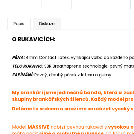
Popis
Diskuze
O RUKAVICÍCH:
PĚNA:
4mm Contact Latex, vynikající volba do každého po
TĚLO RUKAVIC
:
SBR Breathaprene technologie: pevný materi
ZAPÍNÁNÍ:
Pevný,
dlouhý pásek z latexu a gumy.
My brankáři jsme jedinečná banda, která si za
skupiny brankářských šílenců. Každý model proj
Děláme to srdcem a snažíme se udržet vysoký s
Model
MASSIVE
nabízí pevnou rukavici s
vysokou o
máte pocit
silné a mohutné rukavice
, do které m