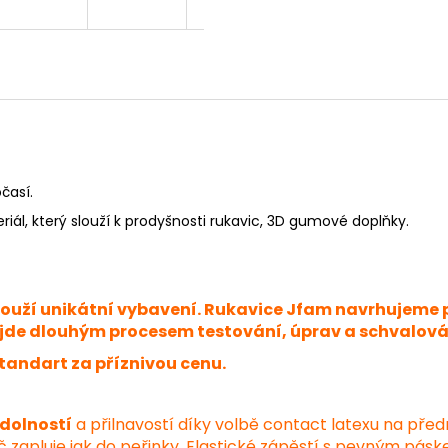
časí.
ál, který slouží k prodyšnosti rukavic, 3D gumové doplňky.
slouží unikátní vybavení. Rukavice Jfam navrhujeme 
de dlouhým procesem testování, úprav a schvalování
tandart za příznivou cenu.
dolností
a přilnavostí díky volbě contact latexu na před
íč zapluje jak do peřinky. Elastické zápěstí s pevným pásk