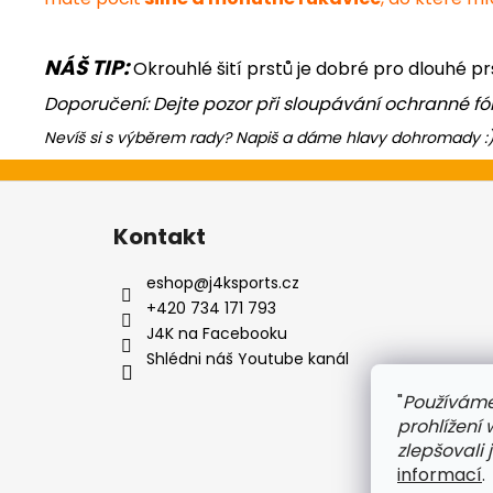
NÁŠ TIP:
Okrouhlé šití prstů je dobré pro dlouhé p
Doporučení: Dejte pozor při sloupávání ochranné fól
Nevíš si s výběrem rady? Napiš a dáme hlavy dohromady :
Z
á
Kontakt
p
a
eshop
@
j4ksports.cz
t
+420 734 171 793
í
J4K na Facebooku
Shlédni náš Youtube kanál
"
Používáme
prohlížení
zlepšovali 
informací
.