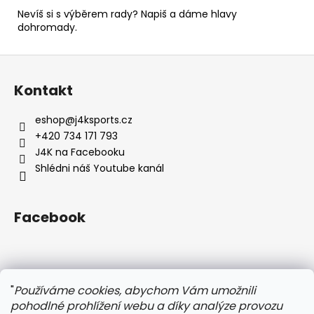
Nevíš si s výběrem rady? Napiš a dáme hlavy
dohromady.
Z
á
Kontakt
p
a
eshop
@
j4ksports.cz
t
+420 734 171 793
í
J4K na Facebooku
Shlédni náš Youtube kanál
Facebook
Instagram
"
Používáme cookies, abychom Vám umožnili
pohodlné prohlížení webu a díky analýze provozu