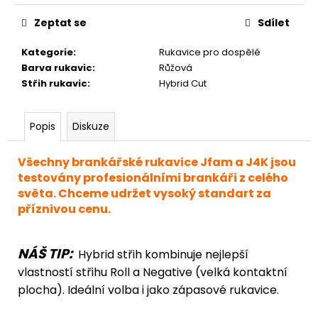
Zeptat se
Sdílet
Kategorie
:
Rukavice pro dospělé
Barva rukavic
:
Růžová
Střih rukavic
:
Hybrid Cut
Popis
Diskuze
Všechny brankářské rukavice Jfam a J4K jsou
testovány profesionálními brankáři z celého
světa. Chceme udržet vysoký standart za
příznivou cenu.
NÁŠ TIP:
Hybrid střih kombinuje nejlepší
vlastností střihu Roll a Negative (velká kontaktní
plocha). Ideální volba i jako zápasové rukavice.