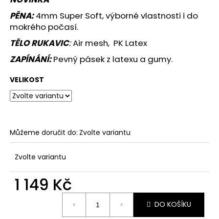
č
u
PĚNA:
4mm Super Soft, výborné vlastnosti i do
j
mokrého počasí.
e
TĚLO RUKAVIC
:
Air mesh, PK Latex
m
e
ZAPÍNÁNÍ:
P
evný pásek z latexu a gumy.
VELIKOST
JFAM
MASSIVE
ROLL
2.0
1
890
Můžeme doručit do:
Zvolte variantu
Kč
Zvolte variantu
1 149 Kč
Měrná
DO KOŠÍKU
cena: