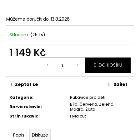
Můžeme doručit do:
13.8.2026
Skladem
(>5 ks)
1 149 Kč
Měrná
DO KOŠÍKU
cena:
Zeptat se
Sdílet
Kategorie
:
Rukavice pro děti
Bílá, Červená, Zelená,
Barva rukavic
:
Modrá, Žlutá
Střih rukavic
:
Hyla cut
Popis
Diskuze