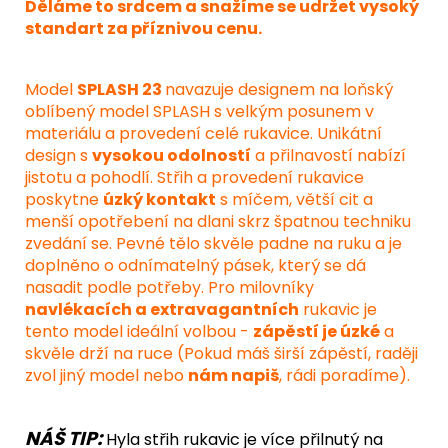
Děláme to srdcem a snažíme se udržet vysoký
standart za příznivou cenu.
Model
SPLASH 23
navazuje designem na loňský
oblíbený model SPLASH s velkým posunem v
materiálu a provedení celé rukavice. Unikátní
design s
vysokou odolností
a přilnavostí nabízí
jistotu a pohodlí. Střih a provedení rukavice
poskytne
úzký kontakt
s míčem, větší cit a
menší opotřebení na dlani skrz špatnou techniku
zvedání se. Pevné tělo skvěle padne na ruku a je
doplněno o odnímatelný pásek, který se dá
nasadit podle potřeby. Pro milovníky
navlékacích a extravagantních
rukavic je
tento model ideální volbou -
zápěstí je úzké
a
skvěle drží na ruce (Pokud máš širší zápěstí, raději
zvol jiný model nebo
nám napiš
, rádi poradíme).
NÁŠ TIP:
Hyla střih rukavic je více přilnutý na