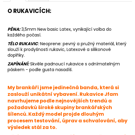
O RUKAVICÍCH:
PĚNA:
3,5mm New basic Latex, vynikající volba do
každého počasí.
TĚLO RUKAVIC
:
Neoprene
: pevný a pružný materiál, který
slouží k prodyšnosti rukavic, Latexové a silikonové
doplňky.
ZAPÍNÁNÍ:
Skvěle padnoucí rukavice s odnímatelným
páskem - podle gusta nasadíš.
My brankáři jsme jedinečná banda, která si
zaslouží unikátní vybavení. Rukavice Jfam
navrhujeme podle nejnovějších trendů a
požadavků široké skupiny brankářských
šílenců. Každý model projde dlouhým
procesem testování, úprav a schvalování, aby
výsledek stál za to.