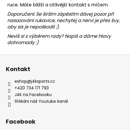
ruce. Máte bližší a citlivější kontakt s míčem.
Doporučení: Se širším zápěstím dávej pozor při
nasazování rukavice, nechytej a nervi je přes švy,
aby sis je nepoškodil :).
Nevíš si s výběrem rady? Napiš a dáme hlavy
dohromady :)
Z
á
Kontakt
p
a
eshop
@
j4ksports.cz
t
+420 734 171 793
í
J4K na Facebooku
Shlédni náš Youtube kanál
Facebook