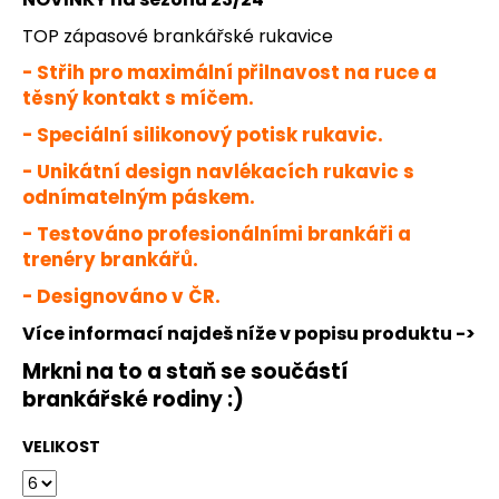
č
u
TOP zápasové brankářské rukavice
j
- Střih pro maximální přilnavost na ruce a
e
těsný kontakt s míčem.
m
e
- Speciální silikonový potisk rukavic.
- Unikátní design navlékacích rukavic s
JFAM
odnímatelným páskem.
SHOW
BLACK
- Testováno profesionálními brankáři a
trenéry brankářů.
1
149
- Designováno v ČR.
Kč
Více informací najdeš níže v popisu produktu ->
Mrkni na to a staň se součástí
brankářské rodiny :)
VELIKOST