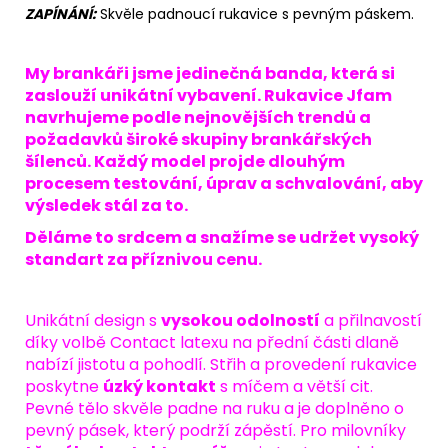
ZAPÍNÁNÍ:
Skvěle padnoucí rukavice s pevným páskem.
My brankáři jsme jedinečná banda, která si
zaslouží unikátní vybavení. Rukavice Jfam
navrhujeme podle nejnovějších trendů a
požadavků široké skupiny brankářských
šílenců. Každý model projde dlouhým
procesem testování, úprav a schvalování, aby
výsledek stál za to.
Děláme to srdcem a snažíme se udržet vysoký
standart za příznivou cenu.
Unikátní design s
vysokou odolností
a přilnavostí
díky volbě Contact latexu na přední části dlaně
nabízí jistotu a pohodlí. Střih a provedení rukavice
poskytne
úzký kontakt
s míčem a větší cit.
Pevné tělo skvěle padne na ruku a je doplněno o
pevný pásek, který podrží zápěstí. Pro milovníky