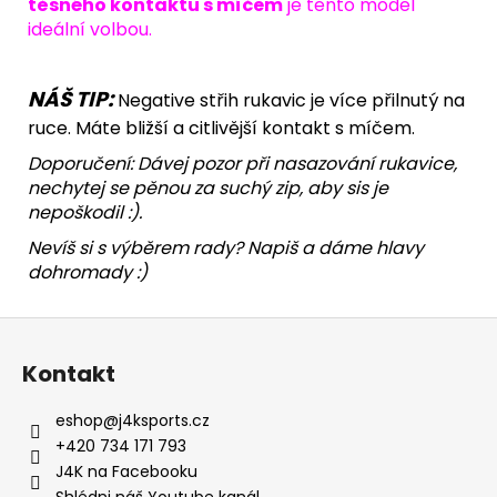
těsného kontaktu s míčem
je tento model
ideální volbou.
NÁŠ TIP:
Negative střih rukavic je více přilnutý na
ruce. Máte bližší a citlivější kontakt s míčem.
Doporučení: Dávej pozor při nasazování rukavice,
nechytej se pěnou za suchý zip, aby sis je
nepoškodil :).
Nevíš si s výběrem rady? Napiš a dáme hlavy
dohromady :)
Z
á
Kontakt
p
a
eshop
@
j4ksports.cz
t
+420 734 171 793
í
J4K na Facebooku
Shlédni náš Youtube kanál