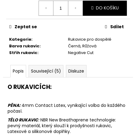
Měrná
DO KOŠÍKU
cena:
Zeptat se
Sdílet
Kategorie
:
Rukavice pro dospělé
Barva rukavic
:
Černá, Růžová
Střih rukavic
:
Negative Cut
Popis
Související (5)
Diskuze
O RUKAVICÍCH:
PĚNA:
4mm Contact Latex, vynikající volba do každého
počasí.
TĚLO RUKAVIC
:
N
BR New Breathaprene technologie:
pevný materiál, který slouží k prodyšnosti rukavic,
Latexové a silikonové doplňky.