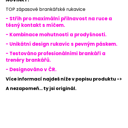
č
u
TOP zápasové brankářské rukavice
j
- Střih pro maximální přilnavost na ruce a
e
těsný kontakt s míčem.
m
e
- Kombinace mohutnosti a prodyšnosti.
- Unikátní design rukavic s pevným páskem.
JFAM
- Testováno profesionálními brankáři a
HOPE
PRO
trenéry brankářů.
1
- Designováno v ČR.
890
Kč
Více informací najdeš níže v popisu produktu ->
A nezapomeň... ty jsi originál.