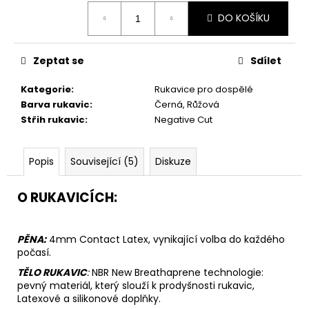
Měrná
DO KOŠÍKU
cena:
Zeptat se
Sdílet
Kategorie
:
Rukavice pro dospělé
Barva rukavic
:
Černá, Růžová
Střih rukavic
:
Negative Cut
Popis
Související (5)
Diskuze
O RUKAVICÍCH:
PĚNA:
4mm Contact Latex, vynikající volba do každého
počasí.
TĚLO RUKAVIC
:
N
BR New Breathaprene technologie:
pevný materiál, který slouží k prodyšnosti rukavic,
Latexové a silikonové doplňky.