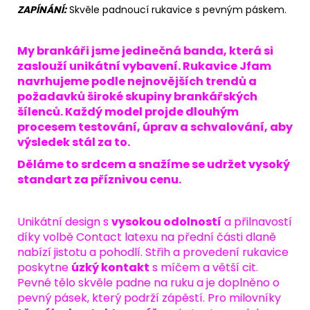
ZAPÍNÁNÍ:
Skvěle padnoucí rukavice s pevným páskem.
My brankáři jsme jedinečná banda, která si
zaslouží unikátní vybavení. Rukavice Jfam
navrhujeme podle nejnovějších trendů a
požadavků široké skupiny brankářských
šílenců. Každý model projde dlouhým
procesem testování, úprav a schvalování, aby
výsledek stál za to.
Děláme to srdcem a snažíme se udržet vysoký
standart za příznivou cenu.
Unikátní design s
vysokou odolností
a přilnavostí
díky volbě Contact latexu na přední části dlaně
nabízí jistotu a pohodlí. Střih a provedení rukavice
poskytne
úzký kontakt
s míčem a větší cit.
Pevné tělo skvěle padne na ruku a je doplněno o
pevný pásek, který podrží zápěstí. Pro milovníky