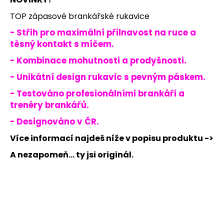
č
u
TOP zápasové brankářské rukavice
j
- Střih pro maximální přilnavost na ruce a
e
těsný kontakt s míčem.
m
e
- Kombinace mohutnosti a prodyšnosti.
- Unikátní design rukavic s pevným páskem.
JFAM
- Testováno profesionálními brankáři a
HOPE
KID
trenéry brankářů.
1
- Designováno v ČR.
149
Kč
Více informací najdeš níže v popisu produktu ->
A nezapomeň... ty jsi originál.