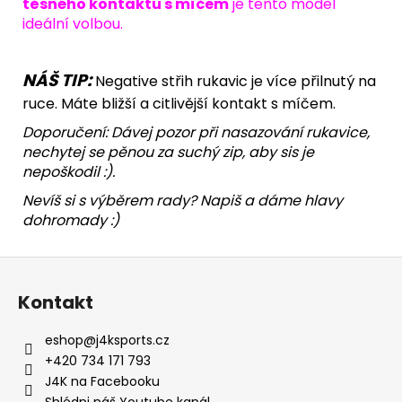
těsného kontaktu s míčem
je tento model
ideální volbou.
NÁŠ TIP:
Negative střih rukavic je více přilnutý na
ruce. Máte bližší a citlivější kontakt s míčem.
Doporučení: Dávej pozor při nasazování rukavice,
nechytej se pěnou za suchý zip, aby sis je
nepoškodil :).
Nevíš si s výběrem rady? Napiš a dáme hlavy
dohromady :)
Z
á
Kontakt
p
a
eshop
@
j4ksports.cz
t
+420 734 171 793
í
J4K na Facebooku
Shlédni náš Youtube kanál