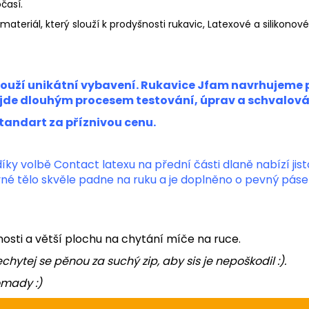
časí.
teriál, který slouží k prodyšnosti rukavic, Latexové a silikonové
slouží unikátní vybavení. Rukavice Jfam navrhujeme 
de dlouhým procesem testování, úprav a schvalování
tandart za příznivou cenu.
díky volbě Contact latexu na přední části dlaně nabízí jis
vné tělo skvěle padne na ruku a je doplněno o pevný pásek
nosti a větší plochu na chytání míče na ruce.
hytej se pěnou za suchý zip, aby sis je nepoškodil :).
omady :)