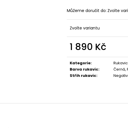
Můžeme doručit do:
Zvolte var
Zvolte variantu
1 890 Kč
Měrná
cena:
Kategorie
:
Rukavic
Barva rukavic
:
Černá, 
Střih rukavic
:
Negativ