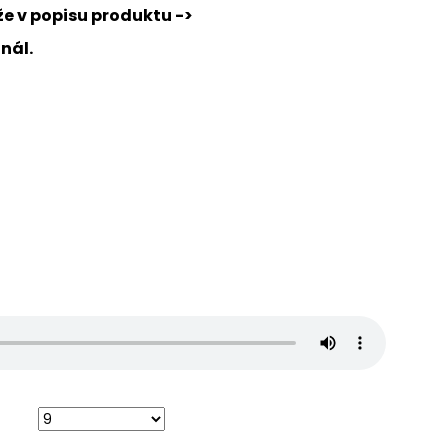
EG 2.0
že v popisu produktu ->
inál.