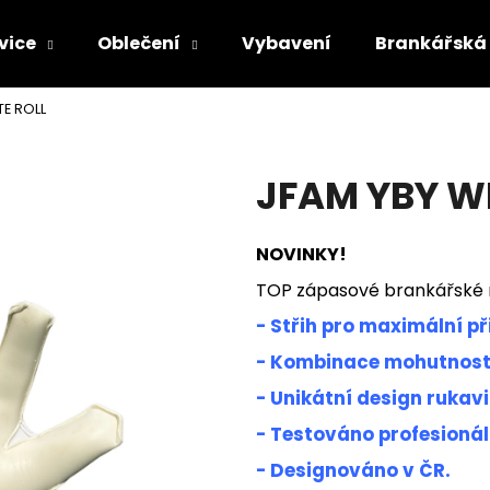
vice
Oblečení
Vybavení
Brankářská 
TE ROLL
Co potřebujete najít?
JFAM YBY W
HLEDAT
NOVINKY!
TOP zápasové brankářské 
Doporučujeme
- Střih pro maximální p
- Kombinace mohutnosti
- Unikátní design ruka
- Testováno profesionál
- Designováno v ČR.