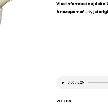
JFAM HOPE PRO
JFAM MASSIVE N
Více informací najdeš ní
1 890 Kč
1 890 Kč
A nezapomeň... ty jsi orig
VELIKOST