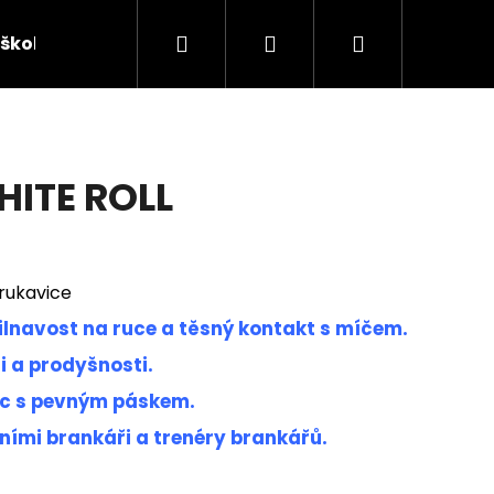
Hledat
Přihlášení
Nákupní
škola
Sponzorovaní brankáři
Chytají v J4K
košík
HITE ROLL
rukavice
řilnavost na ruce a těsný kontakt s míčem.
 a prodyšnosti.
vic s pevným páskem.
Následující
ními brankáři a trenéry brankářů.