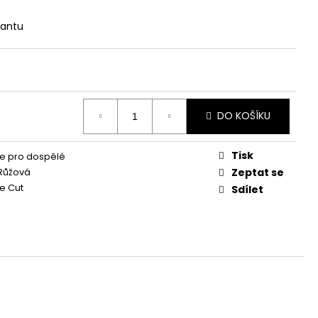
iantu
DO KOŠÍKU
Tisk
e pro dospělé
Růžová
Zeptat se
e Cut
Sdílet