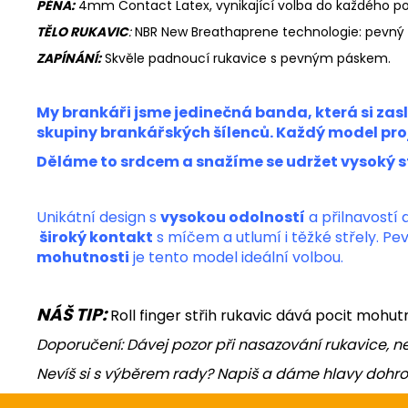
PĚNA:
4mm Contact Latex, vynikající volba do každého po
TĚLO RUKAVIC
:
N
BR New Breathaprene technologie: pevný ma
ZAPÍNÁNÍ:
Skvěle padnoucí rukavice s pevným páskem.
My brankáři jsme jedinečná banda, která si za
skupiny brankářských šílenců. Každý model proj
Děláme to srdcem a snažíme se udržet vysoký s
Unikátní design s
vysokou odolností
a přilnavostí 
široký kontakt
s míčem a utlumí i těžké střely. Pe
mohutnosti
je tento model ideální volbou.
NÁŠ TIP:
Roll finger střih rukavic dává pocit mohut
Doporučení: Dávej pozor při nasazování rukavice, nec
Nevíš si s výběrem rady? Napiš a dáme hlavy dohr