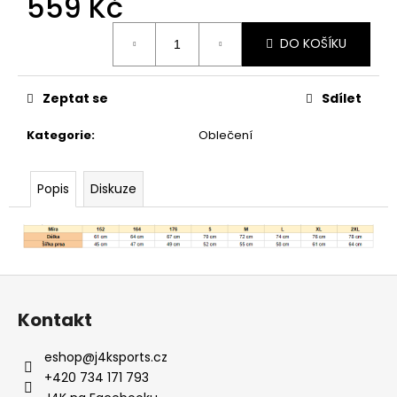
559 Kč
Měrná
DO KOŠÍKU
cena:
Zeptat se
Sdílet
Kategorie
:
Oblečení
Popis
Diskuze
Z
á
Kontakt
p
a
eshop
@
j4ksports.cz
t
+420 734 171 793