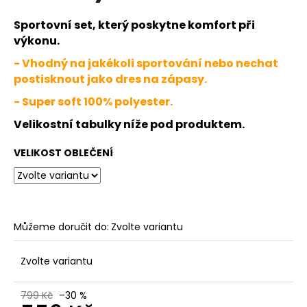
č
u
Sportovní set, který poskytne komfort při
j
výkonu.
e
m
- Vhodný na jakékoli sportování nebo nechat
e
postisknout jako dres na zápasy.
- Super soft 100% polyester.
DĚTSKÉ
Velikostní tabulky níže pod produktem.
JFAM
SPLASH
WHITE
VELIKOST OBLEČENÍ
NEG
1
099
Kč
Můžeme doručit do:
Zvolte variantu
Zvolte variantu
799 Kč
–30 %