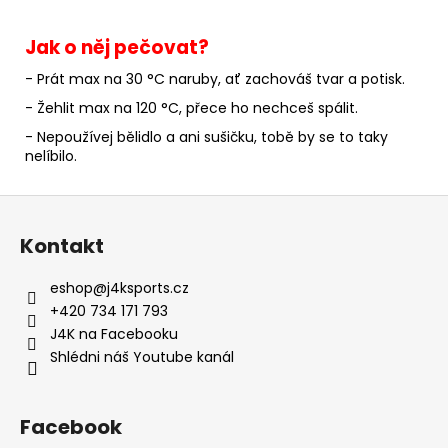
Jak o něj pečovat?
- Prát max na 30 °C naruby, ať zachováš tvar a potisk.
- Žehlit max na 120 °C, přece ho nechceš spálit.
- Nepoužívej bělidlo a ani sušičku, tobě by se to taky
nelíbilo.
Z
á
Kontakt
p
a
eshop
@
j4ksports.cz
t
+420 734 171 793
í
J4K na Facebooku
Shlédni náš Youtube kanál
Facebook