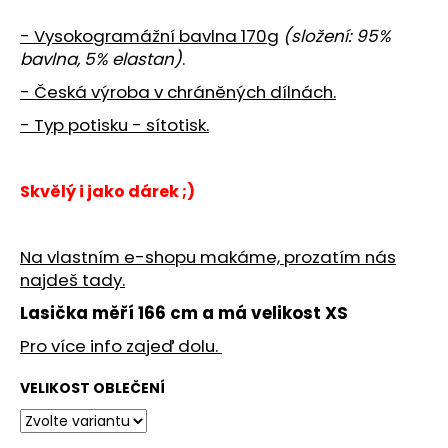
č
u
- Vysokogramážní bavlna 170g
(složení: 95%
j
bavlna, 5% elastan)
.
e
m
- Česká výroba v chráněných dílnách.
e
- Typ potisku - sítotisk.
JFAM
SHOW
Skvělý i jako dárek ;)
BLACK
1
149
Na vlastním e-shopu makáme, prozatím nás
Kč
najdeš tady.
Lasička měří 166 cm a má velikost XS
Pro více info zajeď dolu.
VELIKOST OBLEČENÍ