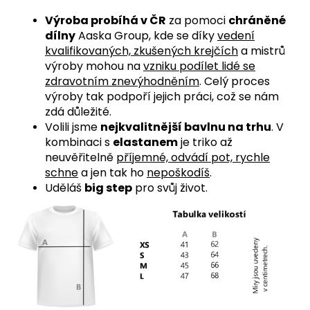
Výroba probíhá v ČR
za pomoci
chráněné
dílny
Aaska Group, kde se díky
vedení
kvalifikovaných, zkušených krejčích
a mistrů
výroby mohou na
vzniku podílet lidé se
zdravotním znevýhodněním
. Celý proces
výroby tak podpoří jejich práci, což se nám
zdá důležité.
Volili jsme
nejkvalitnější bavlnu na trhu
. V
kombinaci s
elastanem
je triko až
neuvěřitelně
příjemné, odvádí pot, rychle
schne
a jen tak ho
nepoškodíš
.
Uděláš
big step
pro svůj život.