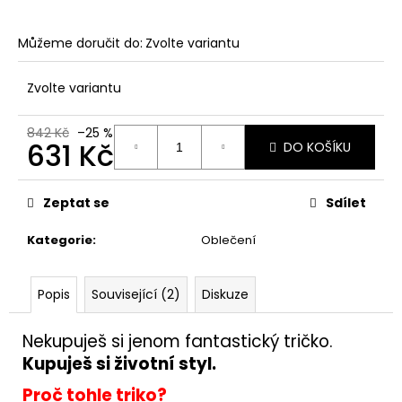
Můžeme doručit do:
Zvolte variantu
Zvolte variantu
842 Kč
–25 %
631 Kč
DO KOŠÍKU
Měrná
cena:
Zeptat se
Sdílet
Kategorie
:
Oblečení
Popis
Související (2)
Diskuze
Nekupuješ si jenom fantastický tričko.
Kupuješ si životní styl.
Proč tohle triko?