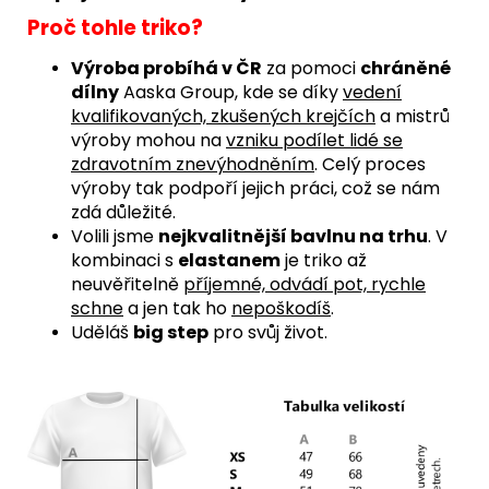
Proč tohle triko?
Výroba probíhá v ČR
za pomoci
chráněné
dílny
Aaska Group, kde se díky
vedení
kvalifikovaných, zkušených krejčích
a mistrů
výroby mohou na
vzniku podílet lidé se
zdravotním znevýhodněním
. Celý proces
výroby tak podpoří jejich práci, což se nám
zdá důležité.
Volili jsme
nejkvalitnější bavlnu na trhu
. V
kombinaci s
elastanem
je triko až
neuvěřitelně
příjemné, odvádí pot, rychle
schne
a jen tak ho
nepoškodíš
.
Uděláš
big step
pro svůj život.