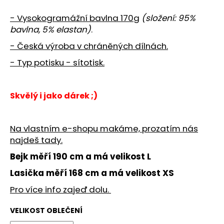
č
u
- Vysokogramážní bavlna 170g
(složení: 95%
j
bavlna, 5% elastan)
.
e
m
- Česká výroba v chráněných dílnách.
e
- Typ potisku - sítotisk.
TEJPOVACÍ
PEVNÁ
Skvělý i jako dárek ;)
PÁSKA
5CM
119
Na vlastním e-shopu makáme, prozatím nás
Kč
najdeš tady.
Bejk měří 190 cm a má velikost L
Lasička měří 168 cm a má velikost XS
Pro více info zajeď dolu.
VELIKOST OBLEČENÍ