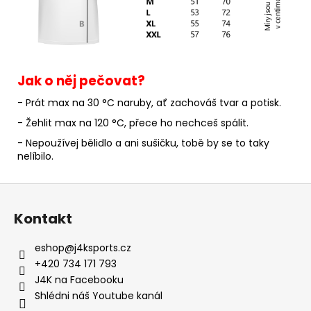
Jak o něj pečovat?
- Prát max na 30 °C naruby, ať zachováš tvar a potisk.
- Žehlit max na 120 °C, přece ho nechceš spálit.
- Nepoužívej bělidlo a ani sušičku, tobě by se to taky
nelíbilo.
Z
á
Kontakt
p
a
eshop
@
j4ksports.cz
t
+420 734 171 793
í
J4K na Facebooku
Shlédni náš Youtube kanál