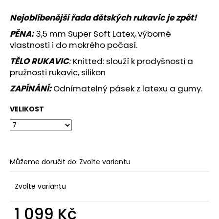
č
u
Nejoblíbenější řada dětských rukavic je zpět!
j
e
PĚNA:
3,5 mm Super Soft Latex, výborné
m
vlastnosti i do mokrého počasí.
e
TĚLO RUKAVIC
:
Knitted: slouží k prodyšnosti a
pružnosti rukavic, silikon
TEJPOVACÍ
ZAPÍNÁNÍ:
Odnímatelný pásek
z latexu a gumy.
PEVNÁ
PÁSKA
2,5CM
VELIKOST
79
Kč
Můžeme doručit do:
Zvolte variantu
Zvolte variantu
1 099 Kč