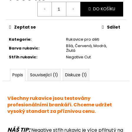
Měrná
DO KOŠÍKU
cena:
Zeptat se
Sdílet
Kategorie
:
Rukavice pro děti
Bílá, Červená, Modrá,
Barva rukavic
:
Žlutá
Střih rukavic
:
Negative Cut
Popis
Související (1)
Diskuze (1)
Všechny rukavice jsou testovány
profesionálními brankáři. Chceme udržet
vysoký standart za příznivou cenu.
NÁŠ TIP:
Negative střih
rukavic je více přilnutý na