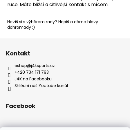
ruce. Máte bližší a citlivější kontakt s míčem.
Nevíš si s výběrem rady? Napiš a dáme hlavy
dohromady :)
Z
á
Kontakt
p
a
eshop
@
j4ksports.cz
t
+420 734 171 793
í
J4K na Facebooku
Shlédni náš Youtube kanál
Facebook
Instagram