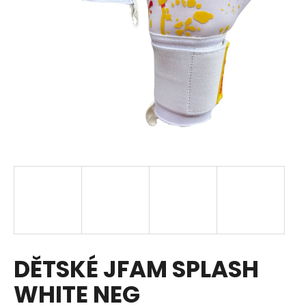
a
j
í
t
?
HLEDAT
D
o
p
DĚTSKÉ JFAM SPLASH
o
r
WHITE NEG
u