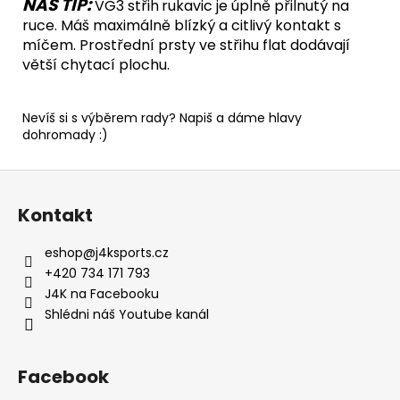
NÁŠ TIP:
VG3 střih
rukavic je úplně přilnutý na
ruce. Máš maximálně blízký a citlivý kontakt s
míčem. Prostřední prsty ve střihu flat dodávají
větší chytací plochu.
Nevíš si s výběrem rady? Napiš a dáme hlavy
dohromady :)
Z
á
Kontakt
p
a
eshop
@
j4ksports.cz
t
+420 734 171 793
í
J4K na Facebooku
Shlédni náš Youtube kanál
Facebook