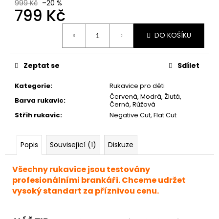
999 Kč
–20 %
799 Kč
Měrná
DO KOŠÍKU
cena:
Zeptat se
Sdílet
Kategorie
:
Rukavice pro děti
Červená, Modrá, Žlutá,
Barva rukavic
:
Černá, Růžová
Střih rukavic
:
Negative Cut, Flat Cut
Popis
Související (1)
Diskuze
Všechny rukavice jsou testovány
profesionálními brankáři. Chceme udržet
vysoký standart za příznivou cenu.