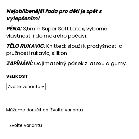
č
u
Nejoblíbenější řada pro děti je zpět s
j
vylepšením!
e
m
PĚNA:
3,5mm Super Soft Latex, výborné
e
vlastnosti i do mokrého počasí.
TĚLO RUKAVIC
:
Knitted: slouží k prodyšnosti a
pružnosti rukavic, silikon
JFAM
HOPE
ZAPÍNÁNÍ:
Odjímatelný pásek
z latexu a gumy.
KID
1
VELIKOST
149
Kč
Můžeme doručit do:
Zvolte variantu
Zvolte variantu